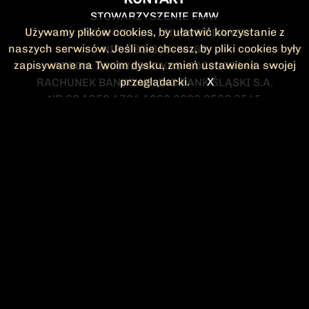
STOWARZYSZENIE FMW
Używamy plików cookies, by ułatwić korzystanie z
UL. POLANKI 41-1 , 80-308 GDAŃSK
naszych serwisów. Jeśli nie chcesz, by pliki cookies były
NIP: 583-300-74-60
zapisywane na Twoim dysku, zmień ustawienia swojej
REGON: 220532063 KRS: 0000295148
przeglądarki.
X
RACHUNEK BANKOWY: ING BANK ŚLĄSKI S.A.
NR 90 1050 1764 1000 0023 2582 8545
KONTAKT@FMW.ORG.PL
DO POBRANIA
STATUT FMW
DEKLARACJA
CZŁONKOWSKA
ZARZĄD I KOMISJA
Federacja Młodzieży Walczącej
REWIZYJNA