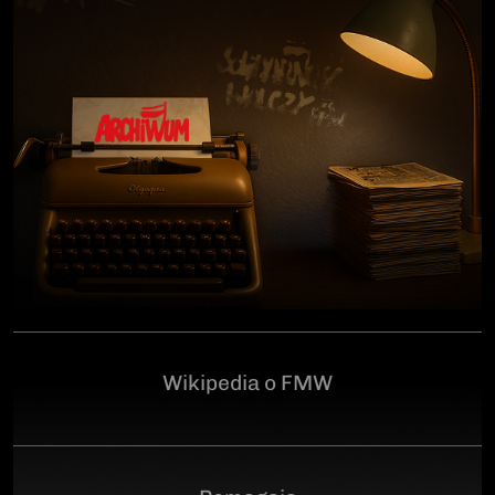
człowiekowi, który walczył o niepodległą Polskę
przeciwko niemieckiemu i sowieckiemu okupantowi, a
po zakończeniu wojny pozostał wierny ideałom
wolności. Poległ 28 czerwca 1946 r., a miejsce
ukrycia jego szczątków przez komunistyczny aparat
represji pozostaje do dziś nieznane.Program
uroczystości:11.00 – Msza Święta w Kościele św.
Brygidy w Gdańsku12.30 – poświęcenie
symbolicznego nagrobka na Cmentarzu
Garnizonowym w GdańskuSerdecznie zapraszamy
Wikipedia o FMW