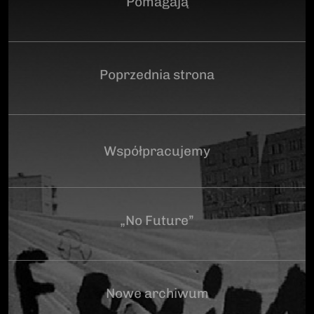
Pomagają
Poprzednia strona
Współpracujemy
„No Future”
Nowe archiwum