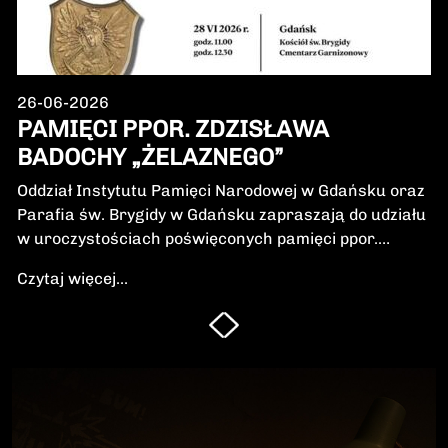
26-06-2026
PAMIĘCI PPOR. ZDZISŁAWA
BADOCHY „ŻELAZNEGO”
Oddział Instytutu Pamięci Narodowej w Gdańsku oraz
Parafia św. Brygidy w Gdańsku zapraszają do udziału
w uroczystościach poświęconych pamięci ppor.
Zdzisława Badochy „Żelaznego” – żołnierza 5.
Czytaj więcej...
Wileńskiej Brygady Armii Krajowej, dowódcy 5.
szwadronu podczas walk na Pomorzu, jednego z
najbardziej zasłużonych żołnierzy polskiego podziemia
niepodległościowego.W niedzielę, 28 czerwca 2026 r.,
odbędzie się Msza Święta w intencji Bohatera oraz
poświęcenie jego symbolicznego nagrobka.
Uroczystość będzie okazją do oddania hołdu