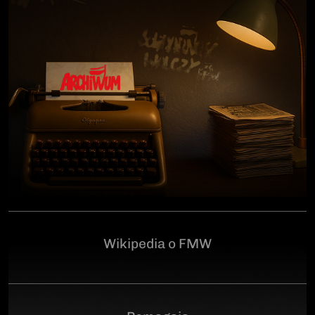
człowiekowi, który walczył o niepodległą Polskę
przeciwko niemieckiemu i sowieckiemu okupantowi, a
po zakończeniu wojny pozostał wierny ideałom
wolności. Poległ 28 czerwca 1946 r., a miejsce
ukrycia jego szczątków przez komunistyczny aparat
represji pozostaje do dziś nieznane.Program
uroczystości:11.00 – Msza Święta w Kościele św.
Brygidy w Gdańsku12.30 – poświęcenie
symbolicznego nagrobka na Cmentarzu
Garnizonowym w GdańskuSerdecznie zapraszamy
Wikipedia o FMW