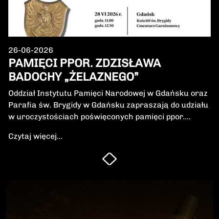
26-06-2026
PAMIĘCI PPOR. ZDZISŁAWA
BADOCHY „ŻELAZNEGO”
Oddział Instytutu Pamięci Narodowej w Gdańsku oraz
Parafia św. Brygidy w Gdańsku zapraszają do udziału
w uroczystościach poświęconych pamięci ppor.
Zdzisława Badochy „Żelaznego” – żołnierza 5.
Czytaj więcej...
Wileńskiej Brygady Armii Krajowej, dowódcy 5.
szwadronu podczas walk na Pomorzu, jednego z
najbardziej zasłużonych żołnierzy polskiego podziemia
niepodległościowego.W niedzielę, 28 czerwca 2026 r.,
odbędzie się Msza Święta w intencji Bohatera oraz
poświęcenie jego symbolicznego nagrobka.
Uroczystość będzie okazją do oddania hołdu