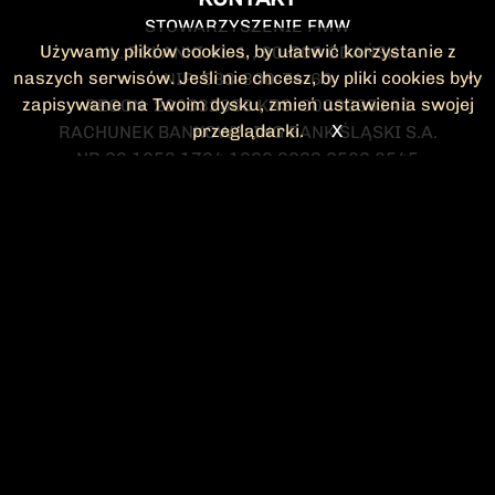
STOWARZYSZENIE FMW
Używamy plików cookies, by ułatwić korzystanie z
UL. POLANKI 41-1 , 80-308 GDAŃSK
naszych serwisów. Jeśli nie chcesz, by pliki cookies były
NIP: 583-300-74-60
zapisywane na Twoim dysku, zmień ustawienia swojej
REGON: 220532063 KRS: 0000295148
przeglądarki.
X
RACHUNEK BANKOWY: ING BANK ŚLĄSKI S.A.
NR 90 1050 1764 1000 0023 2582 8545
KONTAKT@FMW.ORG.PL
DO POBRANIA
STATUT FMW
DEKLARACJA
CZŁONKOWSKA
ZARZĄD I KOMISJA
Federacja Młodzieży Walczącej
REWIZYJNA