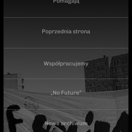
Pomagają
Poprzednia strona
Współpracujemy
„No Future”
Nowe archiwum