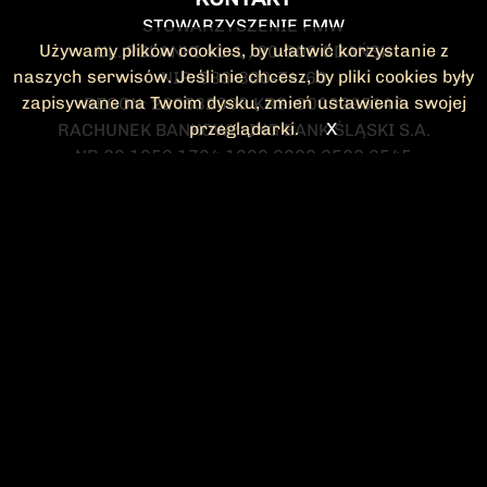
STOWARZYSZENIE FMW
Używamy plików cookies, by ułatwić korzystanie z
UL. POLANKI 41-1 , 80-308 GDAŃSK
naszych serwisów. Jeśli nie chcesz, by pliki cookies były
NIP: 583-300-74-60
zapisywane na Twoim dysku, zmień ustawienia swojej
REGON: 220532063 KRS: 0000295148
przeglądarki.
X
RACHUNEK BANKOWY: ING BANK ŚLĄSKI S.A.
NR 90 1050 1764 1000 0023 2582 8545
KONTAKT@FMW.ORG.PL
DO POBRANIA
STATUT FMW
DEKLARACJA
CZŁONKOWSKA
ZARZĄD I KOMISJA
Federacja Młodzieży Walczącej
REWIZYJNA