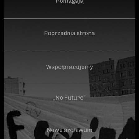
Pomagają
Poprzednia strona
Współpracujemy
„No Future”
Nowe archiwum