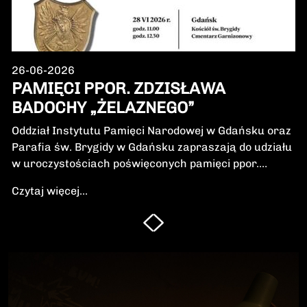
26-06-2026
PAMIĘCI PPOR. ZDZISŁAWA
BADOCHY „ŻELAZNEGO”
Oddział Instytutu Pamięci Narodowej w Gdańsku oraz
Parafia św. Brygidy w Gdańsku zapraszają do udziału
w uroczystościach poświęconych pamięci ppor.
Zdzisława Badochy „Żelaznego” – żołnierza 5.
Czytaj więcej...
Wileńskiej Brygady Armii Krajowej, dowódcy 5.
szwadronu podczas walk na Pomorzu, jednego z
najbardziej zasłużonych żołnierzy polskiego podziemia
niepodległościowego.W niedzielę, 28 czerwca 2026 r.,
odbędzie się Msza Święta w intencji Bohatera oraz
poświęcenie jego symbolicznego nagrobka.
Uroczystość będzie okazją do oddania hołdu