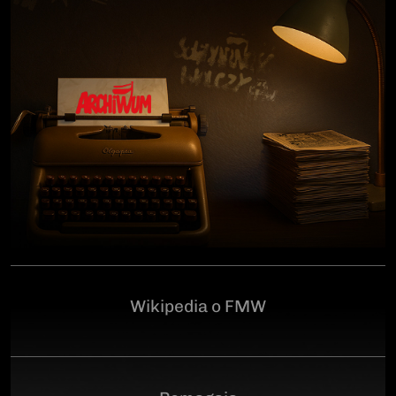
człowiekowi, który walczył o niepodległą Polskę
przeciwko niemieckiemu i sowieckiemu okupantowi, a
po zakończeniu wojny pozostał wierny ideałom
wolności. Poległ 28 czerwca 1946 r., a miejsce
ukrycia jego szczątków przez komunistyczny aparat
represji pozostaje do dziś nieznane.Program
uroczystości:11.00 – Msza Święta w Kościele św.
Brygidy w Gdańsku12.30 – poświęcenie
symbolicznego nagrobka na Cmentarzu
Garnizonowym w GdańskuSerdecznie zapraszamy
Wikipedia o FMW