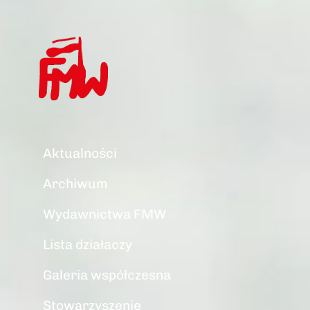
Aktualności
Archiwum
Wydawnictwa FMW
Lista działaczy
Galeria współczesna
Stowarzyszenie