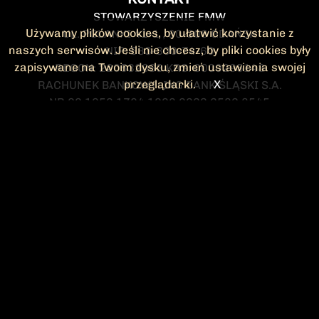
STOWARZYSZENIE FMW
Używamy plików cookies, by ułatwić korzystanie z
UL. POLANKI 41-1 , 80-308 GDAŃSK
naszych serwisów. Jeśli nie chcesz, by pliki cookies były
NIP: 583-300-74-60
zapisywane na Twoim dysku, zmień ustawienia swojej
REGON: 220532063 KRS: 0000295148
przeglądarki.
X
RACHUNEK BANKOWY: ING BANK ŚLĄSKI S.A.
NR 90 1050 1764 1000 0023 2582 8545
KONTAKT@FMW.ORG.PL
DO POBRANIA
STATUT FMW
DEKLARACJA
CZŁONKOWSKA
ZARZĄD I KOMISJA
Federacja Młodzieży Walczącej
REWIZYJNA