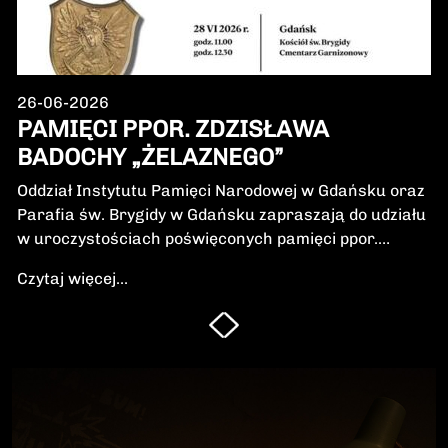
26-06-2026
PAMIĘCI PPOR. ZDZISŁAWA
BADOCHY „ŻELAZNEGO”
Oddział Instytutu Pamięci Narodowej w Gdańsku oraz
Parafia św. Brygidy w Gdańsku zapraszają do udziału
w uroczystościach poświęconych pamięci ppor.
Zdzisława Badochy „Żelaznego” – żołnierza 5.
Czytaj więcej...
Wileńskiej Brygady Armii Krajowej, dowódcy 5.
szwadronu podczas walk na Pomorzu, jednego z
najbardziej zasłużonych żołnierzy polskiego podziemia
niepodległościowego.W niedzielę, 28 czerwca 2026 r.,
odbędzie się Msza Święta w intencji Bohatera oraz
poświęcenie jego symbolicznego nagrobka.
Uroczystość będzie okazją do oddania hołdu