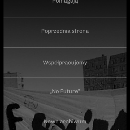
Pomagają
Poprzednia strona
Współpracujemy
„No Future”
Nowe archiwum