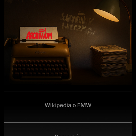
człowiekowi, który walczył o niepodległą Polskę
przeciwko niemieckiemu i sowieckiemu okupantowi, a
po zakończeniu wojny pozostał wierny ideałom
wolności. Poległ 28 czerwca 1946 r., a miejsce
ukrycia jego szczątków przez komunistyczny aparat
represji pozostaje do dziś nieznane.Program
uroczystości:11.00 – Msza Święta w Kościele św.
Brygidy w Gdańsku12.30 – poświęcenie
symbolicznego nagrobka na Cmentarzu
Garnizonowym w GdańskuSerdecznie zapraszamy
Wikipedia o FMW