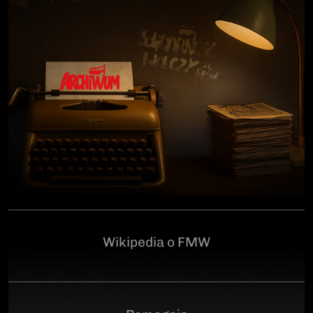
człowiekowi, który walczył o niepodległą Polskę
przeciwko niemieckiemu i sowieckiemu okupantowi, a
po zakończeniu wojny pozostał wierny ideałom
wolności. Poległ 28 czerwca 1946 r., a miejsce
ukrycia jego szczątków przez komunistyczny aparat
represji pozostaje do dziś nieznane.Program
uroczystości:11.00 – Msza Święta w Kościele św.
Brygidy w Gdańsku12.30 – poświęcenie
symbolicznego nagrobka na Cmentarzu
Garnizonowym w GdańskuSerdecznie zapraszamy
Wikipedia o FMW