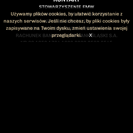
STOWARZYSZENIE FMW
Używamy plików cookies, by ułatwić korzystanie z
UL. POLANKI 41-1 , 80-308 GDAŃSK
naszych serwisów. Jeśli nie chcesz, by pliki cookies były
NIP: 583-300-74-60
zapisywane na Twoim dysku, zmień ustawienia swojej
REGON: 220532063 KRS: 0000295148
przeglądarki.
X
RACHUNEK BANKOWY: ING BANK ŚLĄSKI S.A.
NR 90 1050 1764 1000 0023 2582 8545
KONTAKT@FMW.ORG.PL
DO POBRANIA
STATUT FMW
DEKLARACJA
CZŁONKOWSKA
ZARZĄD I KOMISJA
Federacja Młodzieży Walczącej
REWIZYJNA