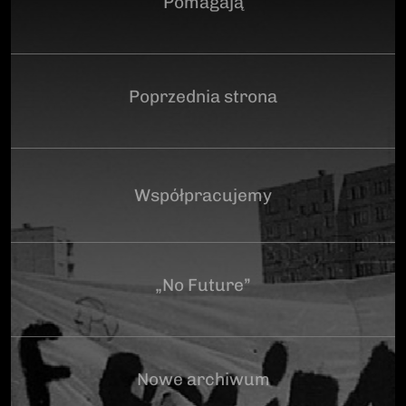
Pomagają
Poprzednia strona
Współpracujemy
„No Future”
Nowe archiwum