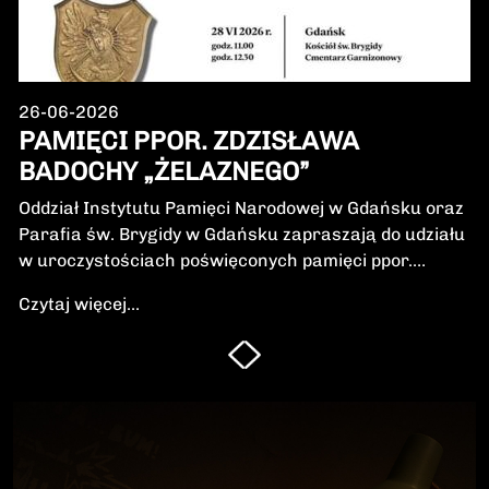
26-06-2026
PAMIĘCI PPOR. ZDZISŁAWA
BADOCHY „ŻELAZNEGO”
Oddział Instytutu Pamięci Narodowej w Gdańsku oraz
Parafia św. Brygidy w Gdańsku zapraszają do udziału
w uroczystościach poświęconych pamięci ppor.
Zdzisława Badochy „Żelaznego” – żołnierza 5.
Czytaj więcej...
Wileńskiej Brygady Armii Krajowej, dowódcy 5.
szwadronu podczas walk na Pomorzu, jednego z
najbardziej zasłużonych żołnierzy polskiego podziemia
niepodległościowego.W niedzielę, 28 czerwca 2026 r.,
odbędzie się Msza Święta w intencji Bohatera oraz
poświęcenie jego symbolicznego nagrobka.
Uroczystość będzie okazją do oddania hołdu