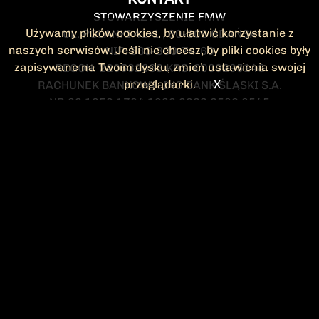
STOWARZYSZENIE FMW
Używamy plików cookies, by ułatwić korzystanie z
UL. POLANKI 41-1 , 80-308 GDAŃSK
naszych serwisów. Jeśli nie chcesz, by pliki cookies były
NIP: 583-300-74-60
zapisywane na Twoim dysku, zmień ustawienia swojej
REGON: 220532063 KRS: 0000295148
przeglądarki.
X
RACHUNEK BANKOWY: ING BANK ŚLĄSKI S.A.
NR 90 1050 1764 1000 0023 2582 8545
KONTAKT@FMW.ORG.PL
DO POBRANIA
STATUT FMW
DEKLARACJA
CZŁONKOWSKA
ZARZĄD I KOMISJA
Federacja Młodzieży Walczącej
REWIZYJNA