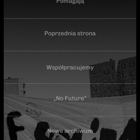
Pomagają
Poprzednia strona
Współpracujemy
„No Future”
Nowe archiwum