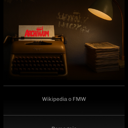
człowiekowi, który walczył o niepodległą Polskę
przeciwko niemieckiemu i sowieckiemu okupantowi, a
po zakończeniu wojny pozostał wierny ideałom
wolności. Poległ 28 czerwca 1946 r., a miejsce
ukrycia jego szczątków przez komunistyczny aparat
represji pozostaje do dziś nieznane.Program
uroczystości:11.00 – Msza Święta w Kościele św.
Brygidy w Gdańsku12.30 – poświęcenie
symbolicznego nagrobka na Cmentarzu
Garnizonowym w GdańskuSerdecznie zapraszamy
Wikipedia o FMW