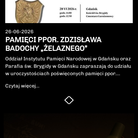
26-06-2026
PAMIĘCI PPOR. ZDZISŁAWA
BADOCHY „ŻELAZNEGO”
Oddział Instytutu Pamięci Narodowej w Gdańsku oraz
Parafia św. Brygidy w Gdańsku zapraszają do udziału
w uroczystościach poświęconych pamięci ppor.
Zdzisława Badochy „Żelaznego” – żołnierza 5.
Czytaj więcej...
Wileńskiej Brygady Armii Krajowej, dowódcy 5.
szwadronu podczas walk na Pomorzu, jednego z
najbardziej zasłużonych żołnierzy polskiego podziemia
niepodległościowego.W niedzielę, 28 czerwca 2026 r.,
odbędzie się Msza Święta w intencji Bohatera oraz
poświęcenie jego symbolicznego nagrobka.
Uroczystość będzie okazją do oddania hołdu