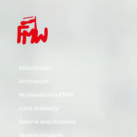
Aktualności
Archiwum
Wydawnictwa FMW
Lista działaczy
Galeria współczesna
Stowarzyszenie