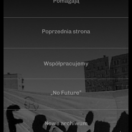
Pomagają
Poprzednia strona
Współpracujemy
„No Future”
Nowe archiwum