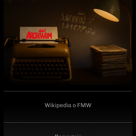
człowiekowi, który walczył o niepodległą Polskę
przeciwko niemieckiemu i sowieckiemu okupantowi, a
po zakończeniu wojny pozostał wierny ideałom
wolności. Poległ 28 czerwca 1946 r., a miejsce
ukrycia jego szczątków przez komunistyczny aparat
represji pozostaje do dziś nieznane.Program
uroczystości:11.00 – Msza Święta w Kościele św.
Brygidy w Gdańsku12.30 – poświęcenie
symbolicznego nagrobka na Cmentarzu
Garnizonowym w GdańskuSerdecznie zapraszamy
Wikipedia o FMW