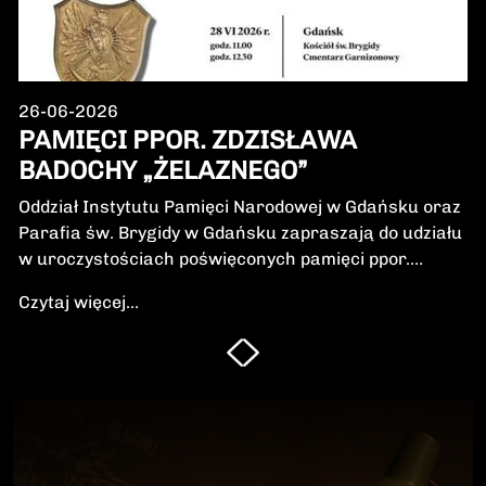
26-06-2026
PAMIĘCI PPOR. ZDZISŁAWA
BADOCHY „ŻELAZNEGO”
Oddział Instytutu Pamięci Narodowej w Gdańsku oraz
Parafia św. Brygidy w Gdańsku zapraszają do udziału
w uroczystościach poświęconych pamięci ppor.
Zdzisława Badochy „Żelaznego” – żołnierza 5.
Czytaj więcej...
Wileńskiej Brygady Armii Krajowej, dowódcy 5.
szwadronu podczas walk na Pomorzu, jednego z
najbardziej zasłużonych żołnierzy polskiego podziemia
niepodległościowego.W niedzielę, 28 czerwca 2026 r.,
odbędzie się Msza Święta w intencji Bohatera oraz
poświęcenie jego symbolicznego nagrobka.
Uroczystość będzie okazją do oddania hołdu