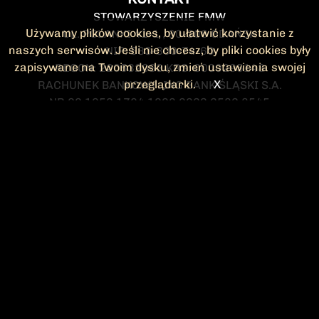
STOWARZYSZENIE FMW
Używamy plików cookies, by ułatwić korzystanie z
UL. POLANKI 41-1 , 80-308 GDAŃSK
naszych serwisów. Jeśli nie chcesz, by pliki cookies były
NIP: 583-300-74-60
zapisywane na Twoim dysku, zmień ustawienia swojej
REGON: 220532063 KRS: 0000295148
przeglądarki.
X
RACHUNEK BANKOWY: ING BANK ŚLĄSKI S.A.
NR 90 1050 1764 1000 0023 2582 8545
KONTAKT@FMW.ORG.PL
DO POBRANIA
STATUT FMW
DEKLARACJA
CZŁONKOWSKA
ZARZĄD I KOMISJA
Federacja Młodzieży Walczącej
REWIZYJNA