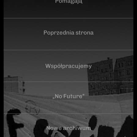
Pomagają
Poprzednia strona
Współpracujemy
„No Future”
Nowe archiwum