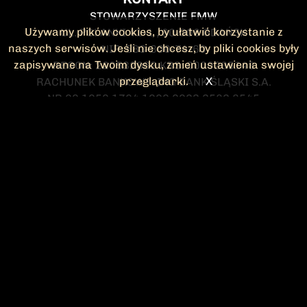
STOWARZYSZENIE FMW
Używamy plików cookies, by ułatwić korzystanie z
UL. POLANKI 41-1 , 80-308 GDAŃSK
naszych serwisów. Jeśli nie chcesz, by pliki cookies były
NIP: 583-300-74-60
zapisywane na Twoim dysku, zmień ustawienia swojej
REGON: 220532063 KRS: 0000295148
przeglądarki.
X
RACHUNEK BANKOWY: ING BANK ŚLĄSKI S.A.
NR 90 1050 1764 1000 0023 2582 8545
KONTAKT@FMW.ORG.PL
DO POBRANIA
STATUT FMW
DEKLARACJA
CZŁONKOWSKA
ZARZĄD I KOMISJA
Federacja Młodzieży Walczącej
REWIZYJNA