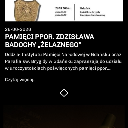
26-06-2026
PAMIĘCI PPOR. ZDZISŁAWA
BADOCHY „ŻELAZNEGO”
Oddział Instytutu Pamięci Narodowej w Gdańsku oraz
Parafia św. Brygidy w Gdańsku zapraszają do udziału
w uroczystościach poświęconych pamięci ppor.
Zdzisława Badochy „Żelaznego” – żołnierza 5.
Czytaj więcej...
Wileńskiej Brygady Armii Krajowej, dowódcy 5.
szwadronu podczas walk na Pomorzu, jednego z
najbardziej zasłużonych żołnierzy polskiego podziemia
niepodległościowego.W niedzielę, 28 czerwca 2026 r.,
odbędzie się Msza Święta w intencji Bohatera oraz
poświęcenie jego symbolicznego nagrobka.
Uroczystość będzie okazją do oddania hołdu