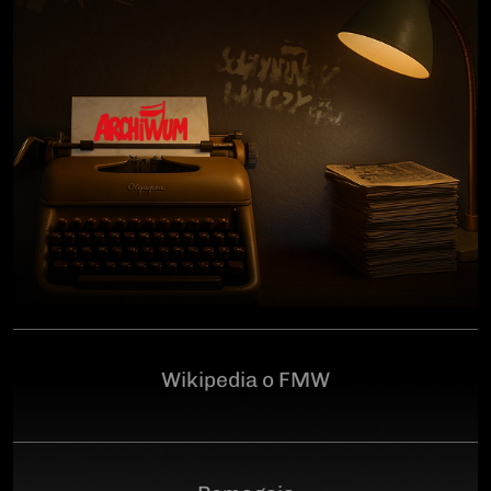
człowiekowi, który walczył o niepodległą Polskę
przeciwko niemieckiemu i sowieckiemu okupantowi, a
po zakończeniu wojny pozostał wierny ideałom
wolności. Poległ 28 czerwca 1946 r., a miejsce
ukrycia jego szczątków przez komunistyczny aparat
represji pozostaje do dziś nieznane.Program
uroczystości:11.00 – Msza Święta w Kościele św.
Brygidy w Gdańsku12.30 – poświęcenie
symbolicznego nagrobka na Cmentarzu
Garnizonowym w GdańskuSerdecznie zapraszamy
Wikipedia o FMW