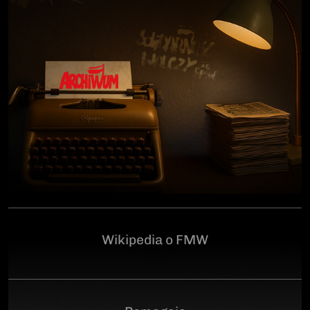
człowiekowi, który walczył o niepodległą Polskę
przeciwko niemieckiemu i sowieckiemu okupantowi, a
po zakończeniu wojny pozostał wierny ideałom
wolności. Poległ 28 czerwca 1946 r., a miejsce
ukrycia jego szczątków przez komunistyczny aparat
represji pozostaje do dziś nieznane.Program
uroczystości:11.00 – Msza Święta w Kościele św.
Brygidy w Gdańsku12.30 – poświęcenie
symbolicznego nagrobka na Cmentarzu
Garnizonowym w GdańskuSerdecznie zapraszamy
Wikipedia o FMW