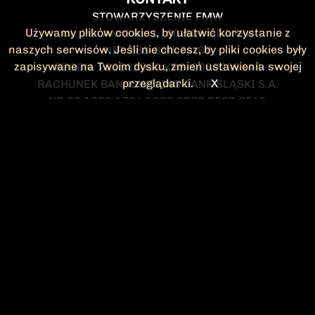
STOWARZYSZENIE FMW
Używamy plików cookies, by ułatwić korzystanie z
UL. POLANKI 41-1 , 80-308 GDAŃSK
naszych serwisów. Jeśli nie chcesz, by pliki cookies były
NIP: 583-300-74-60
zapisywane na Twoim dysku, zmień ustawienia swojej
REGON: 220532063 KRS: 0000295148
przeglądarki.
X
RACHUNEK BANKOWY: ING BANK ŚLĄSKI S.A.
NR 90 1050 1764 1000 0023 2582 8545
KONTAKT@FMW.ORG.PL
DO POBRANIA
STATUT FMW
DEKLARACJA
CZŁONKOWSKA
ZARZĄD I KOMISJA
Federacja Młodzieży Walczącej
REWIZYJNA