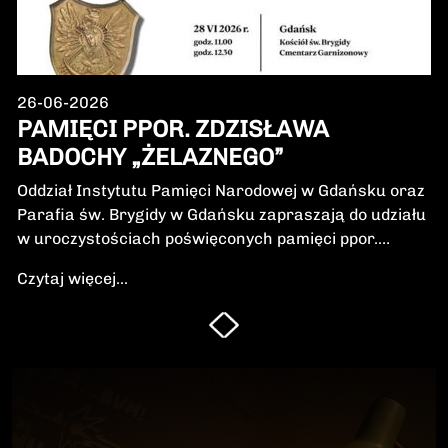
26-06-2026
PAMIĘCI PPOR. ZDZISŁAWA
BADOCHY „ŻELAZNEGO”
Oddział Instytutu Pamięci Narodowej w Gdańsku oraz
Parafia św. Brygidy w Gdańsku zapraszają do udziału
w uroczystościach poświęconych pamięci ppor.
Zdzisława Badochy „Żelaznego” – żołnierza 5.
Czytaj więcej...
Wileńskiej Brygady Armii Krajowej, dowódcy 5.
szwadronu podczas walk na Pomorzu, jednego z
najbardziej zasłużonych żołnierzy polskiego podziemia
niepodległościowego.W niedzielę, 28 czerwca 2026 r.,
odbędzie się Msza Święta w intencji Bohatera oraz
poświęcenie jego symbolicznego nagrobka.
Uroczystość będzie okazją do oddania hołdu