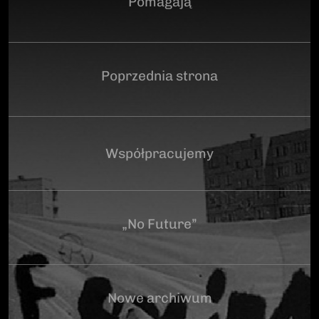
Pomagają
Poprzednia strona
Współpracujemy
„No Future”
Nowe archiwum