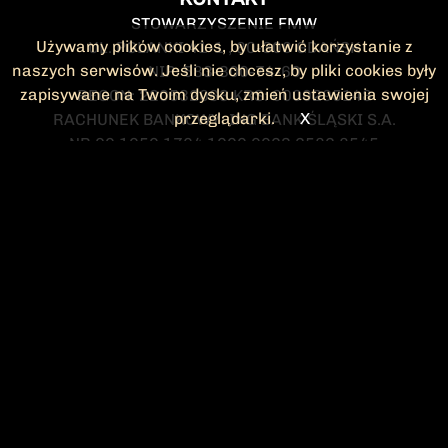
STOWARZYSZENIE FMW
Używamy plików cookies, by ułatwić korzystanie z
UL. POLANKI 41-1 , 80-308 GDAŃSK
naszych serwisów. Jeśli nie chcesz, by pliki cookies były
NIP: 583-300-74-60
zapisywane na Twoim dysku, zmień ustawienia swojej
REGON: 220532063 KRS: 0000295148
przeglądarki.
X
RACHUNEK BANKOWY: ING BANK ŚLĄSKI S.A.
NR 90 1050 1764 1000 0023 2582 8545
KONTAKT@FMW.ORG.PL
DO POBRANIA
STATUT FMW
DEKLARACJA
CZŁONKOWSKA
ZARZĄD I KOMISJA
Federacja Młodzieży Walczącej
REWIZYJNA