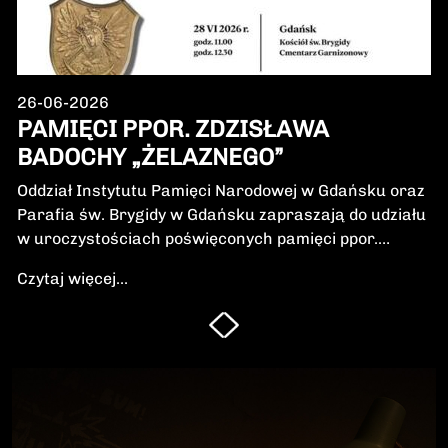
26-06-2026
PAMIĘCI PPOR. ZDZISŁAWA
BADOCHY „ŻELAZNEGO”
Oddział Instytutu Pamięci Narodowej w Gdańsku oraz
Parafia św. Brygidy w Gdańsku zapraszają do udziału
w uroczystościach poświęconych pamięci ppor.
Zdzisława Badochy „Żelaznego” – żołnierza 5.
Czytaj więcej...
Wileńskiej Brygady Armii Krajowej, dowódcy 5.
szwadronu podczas walk na Pomorzu, jednego z
najbardziej zasłużonych żołnierzy polskiego podziemia
niepodległościowego.W niedzielę, 28 czerwca 2026 r.,
odbędzie się Msza Święta w intencji Bohatera oraz
poświęcenie jego symbolicznego nagrobka.
Uroczystość będzie okazją do oddania hołdu