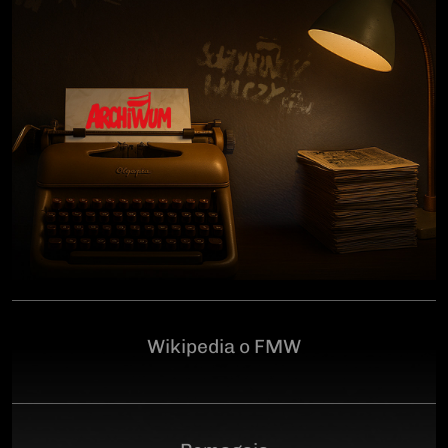
człowiekowi, który walczył o niepodległą Polskę
przeciwko niemieckiemu i sowieckiemu okupantowi, a
po zakończeniu wojny pozostał wierny ideałom
wolności. Poległ 28 czerwca 1946 r., a miejsce
ukrycia jego szczątków przez komunistyczny aparat
represji pozostaje do dziś nieznane.Program
uroczystości:11.00 – Msza Święta w Kościele św.
Brygidy w Gdańsku12.30 – poświęcenie
symbolicznego nagrobka na Cmentarzu
Garnizonowym w GdańskuSerdecznie zapraszamy
Wikipedia o FMW