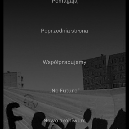
Pomagają
Poprzednia strona
Współpracujemy
„No Future”
Nowe archiwum