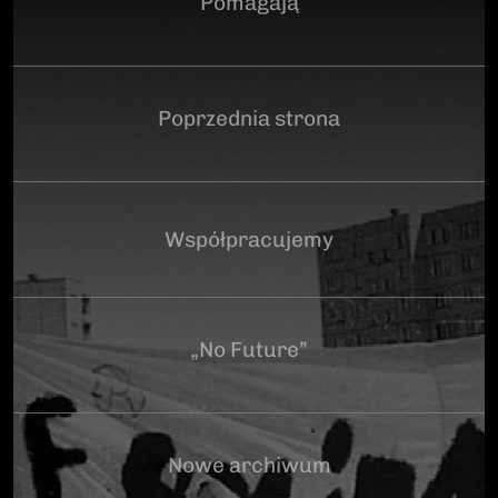
Pomagają
Poprzednia strona
Współpracujemy
„No Future”
Nowe archiwum