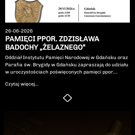
26-06-2026
PAMIĘCI PPOR. ZDZISŁAWA
BADOCHY „ŻELAZNEGO”
Oddział Instytutu Pamięci Narodowej w Gdańsku oraz
Parafia św. Brygidy w Gdańsku zapraszają do udziału
w uroczystościach poświęconych pamięci ppor.
Zdzisława Badochy „Żelaznego” – żołnierza 5.
Czytaj więcej...
Wileńskiej Brygady Armii Krajowej, dowódcy 5.
szwadronu podczas walk na Pomorzu, jednego z
najbardziej zasłużonych żołnierzy polskiego podziemia
niepodległościowego.W niedzielę, 28 czerwca 2026 r.,
odbędzie się Msza Święta w intencji Bohatera oraz
poświęcenie jego symbolicznego nagrobka.
Uroczystość będzie okazją do oddania hołdu