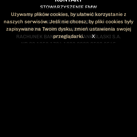
STOWARZYSZENIE FMW
Używamy plików cookies, by ułatwić korzystanie z
UL. POLANKI 41-1 , 80-308 GDAŃSK
naszych serwisów. Jeśli nie chcesz, by pliki cookies były
NIP: 583-300-74-60
zapisywane na Twoim dysku, zmień ustawienia swojej
REGON: 220532063 KRS: 0000295148
przeglądarki.
X
RACHUNEK BANKOWY: ING BANK ŚLĄSKI S.A.
NR 90 1050 1764 1000 0023 2582 8545
KONTAKT@FMW.ORG.PL
DO POBRANIA
STATUT FMW
DEKLARACJA
CZŁONKOWSKA
ZARZĄD I KOMISJA
Federacja Młodzieży Walczącej
REWIZYJNA