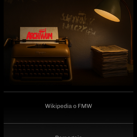
człowiekowi, który walczył o niepodległą Polskę
przeciwko niemieckiemu i sowieckiemu okupantowi, a
po zakończeniu wojny pozostał wierny ideałom
wolności. Poległ 28 czerwca 1946 r., a miejsce
ukrycia jego szczątków przez komunistyczny aparat
represji pozostaje do dziś nieznane.Program
uroczystości:11.00 – Msza Święta w Kościele św.
Brygidy w Gdańsku12.30 – poświęcenie
symbolicznego nagrobka na Cmentarzu
Garnizonowym w GdańskuSerdecznie zapraszamy
Wikipedia o FMW