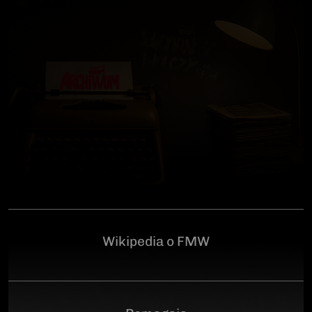
człowiekowi, który walczył o niepodległą Polskę
przeciwko niemieckiemu i sowieckiemu okupantowi, a
po zakończeniu wojny pozostał wierny ideałom
wolności. Poległ 28 czerwca 1946 r., a miejsce
ukrycia jego szczątków przez komunistyczny aparat
represji pozostaje do dziś nieznane.Program
uroczystości:11.00 – Msza Święta w Kościele św.
Brygidy w Gdańsku12.30 – poświęcenie
symbolicznego nagrobka na Cmentarzu
Garnizonowym w GdańskuSerdecznie zapraszamy
Wikipedia o FMW