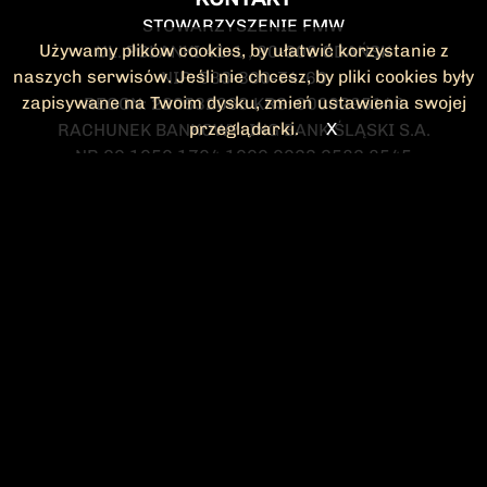
STOWARZYSZENIE FMW
Używamy plików cookies, by ułatwić korzystanie z
UL. POLANKI 41-1 , 80-308 GDAŃSK
naszych serwisów. Jeśli nie chcesz, by pliki cookies były
NIP: 583-300-74-60
zapisywane na Twoim dysku, zmień ustawienia swojej
REGON: 220532063 KRS: 0000295148
przeglądarki.
X
RACHUNEK BANKOWY: ING BANK ŚLĄSKI S.A.
NR 90 1050 1764 1000 0023 2582 8545
KONTAKT@FMW.ORG.PL
DO POBRANIA
STATUT FMW
DEKLARACJA
CZŁONKOWSKA
ZARZĄD I KOMISJA
Federacja Młodzieży Walczącej
REWIZYJNA