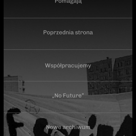
Pomagają
Poprzednia strona
Współpracujemy
„No Future”
Nowe archiwum