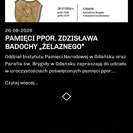
26-06-2026
PAMIĘCI PPOR. ZDZISŁAWA
BADOCHY „ŻELAZNEGO”
Oddział Instytutu Pamięci Narodowej w Gdańsku oraz
Parafia św. Brygidy w Gdańsku zapraszają do udziału
w uroczystościach poświęconych pamięci ppor.
Zdzisława Badochy „Żelaznego” – żołnierza 5.
Czytaj więcej...
Wileńskiej Brygady Armii Krajowej, dowódcy 5.
szwadronu podczas walk na Pomorzu, jednego z
najbardziej zasłużonych żołnierzy polskiego podziemia
niepodległościowego.W niedzielę, 28 czerwca 2026 r.,
odbędzie się Msza Święta w intencji Bohatera oraz
poświęcenie jego symbolicznego nagrobka.
Uroczystość będzie okazją do oddania hołdu