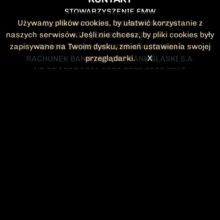
STOWARZYSZENIE FMW
Używamy plików cookies, by ułatwić korzystanie z
UL. POLANKI 41-1 , 80-308 GDAŃSK
naszych serwisów. Jeśli nie chcesz, by pliki cookies były
NIP: 583-300-74-60
zapisywane na Twoim dysku, zmień ustawienia swojej
REGON: 220532063 KRS: 0000295148
przeglądarki.
X
RACHUNEK BANKOWY: ING BANK ŚLĄSKI S.A.
NR 90 1050 1764 1000 0023 2582 8545
KONTAKT@FMW.ORG.PL
DO POBRANIA
STATUT FMW
DEKLARACJA
CZŁONKOWSKA
ZARZĄD I KOMISJA
Federacja Młodzieży Walczącej
REWIZYJNA