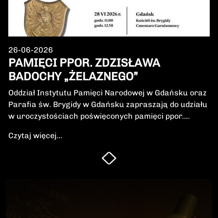
26-06-2026
PAMIĘCI PPOR. ZDZISŁAWA
BADOCHY „ŻELAZNEGO”
Oddział Instytutu Pamięci Narodowej w Gdańsku oraz
Parafia św. Brygidy w Gdańsku zapraszają do udziału
w uroczystościach poświęconych pamięci ppor.
Zdzisława Badochy „Żelaznego” – żołnierza 5.
Czytaj więcej...
Wileńskiej Brygady Armii Krajowej, dowódcy 5.
szwadronu podczas walk na Pomorzu, jednego z
najbardziej zasłużonych żołnierzy polskiego podziemia
niepodległościowego.W niedzielę, 28 czerwca 2026 r.,
odbędzie się Msza Święta w intencji Bohatera oraz
poświęcenie jego symbolicznego nagrobka.
Uroczystość będzie okazją do oddania hołdu