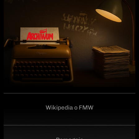
człowiekowi, który walczył o niepodległą Polskę
przeciwko niemieckiemu i sowieckiemu okupantowi, a
po zakończeniu wojny pozostał wierny ideałom
wolności. Poległ 28 czerwca 1946 r., a miejsce
ukrycia jego szczątków przez komunistyczny aparat
represji pozostaje do dziś nieznane.Program
uroczystości:11.00 – Msza Święta w Kościele św.
Brygidy w Gdańsku12.30 – poświęcenie
symbolicznego nagrobka na Cmentarzu
Garnizonowym w GdańskuSerdecznie zapraszamy
Wikipedia o FMW