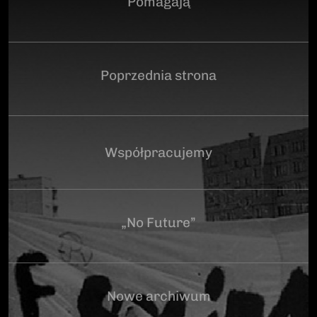
Pomagają
Poprzednia strona
Współpracujemy
„No Future”
Nowe archiwum