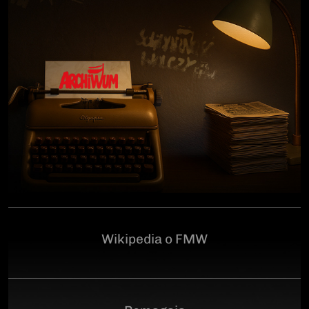
człowiekowi, który walczył o niepodległą Polskę
przeciwko niemieckiemu i sowieckiemu okupantowi, a
po zakończeniu wojny pozostał wierny ideałom
wolności. Poległ 28 czerwca 1946 r., a miejsce
ukrycia jego szczątków przez komunistyczny aparat
represji pozostaje do dziś nieznane.Program
uroczystości:11.00 – Msza Święta w Kościele św.
Brygidy w Gdańsku12.30 – poświęcenie
symbolicznego nagrobka na Cmentarzu
Garnizonowym w GdańskuSerdecznie zapraszamy
Wikipedia o FMW