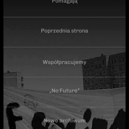
Pomagają
Poprzednia strona
Współpracujemy
„No Future”
Nowe archiwum