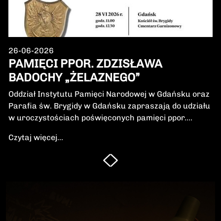
26-06-2026
PAMIĘCI PPOR. ZDZISŁAWA
BADOCHY „ŻELAZNEGO”
Oddział Instytutu Pamięci Narodowej w Gdańsku oraz
Parafia św. Brygidy w Gdańsku zapraszają do udziału
w uroczystościach poświęconych pamięci ppor.
Zdzisława Badochy „Żelaznego” – żołnierza 5.
Czytaj więcej...
Wileńskiej Brygady Armii Krajowej, dowódcy 5.
szwadronu podczas walk na Pomorzu, jednego z
najbardziej zasłużonych żołnierzy polskiego podziemia
niepodległościowego.W niedzielę, 28 czerwca 2026 r.,
odbędzie się Msza Święta w intencji Bohatera oraz
poświęcenie jego symbolicznego nagrobka.
Uroczystość będzie okazją do oddania hołdu