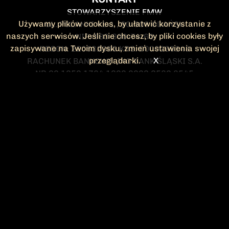
STOWARZYSZENIE FMW
Używamy plików cookies, by ułatwić korzystanie z
UL. POLANKI 41-1 , 80-308 GDAŃSK
naszych serwisów. Jeśli nie chcesz, by pliki cookies były
NIP: 583-300-74-60
zapisywane na Twoim dysku, zmień ustawienia swojej
REGON: 220532063 KRS: 0000295148
przeglądarki.
X
RACHUNEK BANKOWY: ING BANK ŚLĄSKI S.A.
NR 90 1050 1764 1000 0023 2582 8545
KONTAKT@FMW.ORG.PL
DO POBRANIA
STATUT FMW
DEKLARACJA
CZŁONKOWSKA
ZARZĄD I KOMISJA
Federacja Młodzieży Walczącej
REWIZYJNA