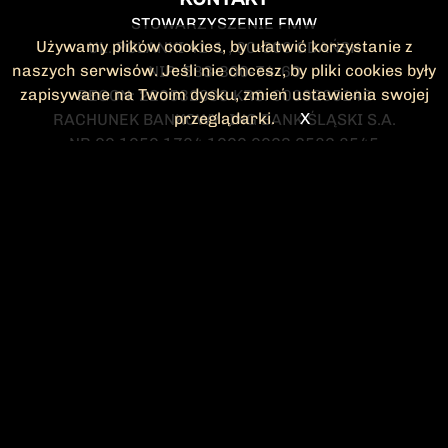
STOWARZYSZENIE FMW
Używamy plików cookies, by ułatwić korzystanie z
UL. POLANKI 41-1 , 80-308 GDAŃSK
naszych serwisów. Jeśli nie chcesz, by pliki cookies były
NIP: 583-300-74-60
zapisywane na Twoim dysku, zmień ustawienia swojej
REGON: 220532063 KRS: 0000295148
przeglądarki.
X
RACHUNEK BANKOWY: ING BANK ŚLĄSKI S.A.
NR 90 1050 1764 1000 0023 2582 8545
KONTAKT@FMW.ORG.PL
DO POBRANIA
STATUT FMW
DEKLARACJA
CZŁONKOWSKA
ZARZĄD I KOMISJA
Federacja Młodzieży Walczącej
REWIZYJNA