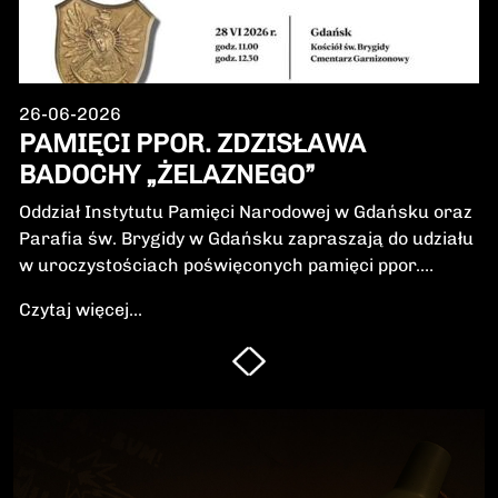
26-06-2026
PAMIĘCI PPOR. ZDZISŁAWA
BADOCHY „ŻELAZNEGO”
Oddział Instytutu Pamięci Narodowej w Gdańsku oraz
Parafia św. Brygidy w Gdańsku zapraszają do udziału
w uroczystościach poświęconych pamięci ppor.
Zdzisława Badochy „Żelaznego” – żołnierza 5.
Czytaj więcej...
Wileńskiej Brygady Armii Krajowej, dowódcy 5.
szwadronu podczas walk na Pomorzu, jednego z
najbardziej zasłużonych żołnierzy polskiego podziemia
niepodległościowego.W niedzielę, 28 czerwca 2026 r.,
odbędzie się Msza Święta w intencji Bohatera oraz
poświęcenie jego symbolicznego nagrobka.
Uroczystość będzie okazją do oddania hołdu