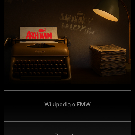
człowiekowi, który walczył o niepodległą Polskę
przeciwko niemieckiemu i sowieckiemu okupantowi, a
po zakończeniu wojny pozostał wierny ideałom
wolności. Poległ 28 czerwca 1946 r., a miejsce
ukrycia jego szczątków przez komunistyczny aparat
represji pozostaje do dziś nieznane.Program
uroczystości:11.00 – Msza Święta w Kościele św.
Brygidy w Gdańsku12.30 – poświęcenie
symbolicznego nagrobka na Cmentarzu
Garnizonowym w GdańskuSerdecznie zapraszamy
Wikipedia o FMW