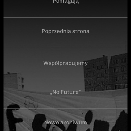
Pomagają
Poprzednia strona
Współpracujemy
„No Future”
Nowe archiwum