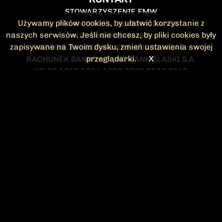
STOWARZYSZENIE FMW
Używamy plików cookies, by ułatwić korzystanie z
UL. POLANKI 41-1 , 80-308 GDAŃSK
naszych serwisów. Jeśli nie chcesz, by pliki cookies były
NIP: 583-300-74-60
zapisywane na Twoim dysku, zmień ustawienia swojej
REGON: 220532063 KRS: 0000295148
przeglądarki.
X
RACHUNEK BANKOWY: ING BANK ŚLĄSKI S.A.
NR 90 1050 1764 1000 0023 2582 8545
KONTAKT@FMW.ORG.PL
DO POBRANIA
STATUT FMW
DEKLARACJA
CZŁONKOWSKA
ZARZĄD I KOMISJA
Federacja Młodzieży Walczącej
REWIZYJNA