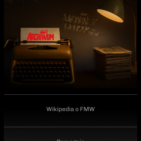
człowiekowi, który walczył o niepodległą Polskę
przeciwko niemieckiemu i sowieckiemu okupantowi, a
po zakończeniu wojny pozostał wierny ideałom
wolności. Poległ 28 czerwca 1946 r., a miejsce
ukrycia jego szczątków przez komunistyczny aparat
represji pozostaje do dziś nieznane.Program
uroczystości:11.00 – Msza Święta w Kościele św.
Brygidy w Gdańsku12.30 – poświęcenie
symbolicznego nagrobka na Cmentarzu
Garnizonowym w GdańskuSerdecznie zapraszamy
Wikipedia o FMW