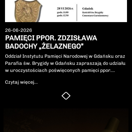
26-06-2026
PAMIĘCI PPOR. ZDZISŁAWA
BADOCHY „ŻELAZNEGO”
Oddział Instytutu Pamięci Narodowej w Gdańsku oraz
Parafia św. Brygidy w Gdańsku zapraszają do udziału
w uroczystościach poświęconych pamięci ppor.
Zdzisława Badochy „Żelaznego” – żołnierza 5.
Czytaj więcej...
Wileńskiej Brygady Armii Krajowej, dowódcy 5.
szwadronu podczas walk na Pomorzu, jednego z
najbardziej zasłużonych żołnierzy polskiego podziemia
niepodległościowego.W niedzielę, 28 czerwca 2026 r.,
odbędzie się Msza Święta w intencji Bohatera oraz
poświęcenie jego symbolicznego nagrobka.
Uroczystość będzie okazją do oddania hołdu