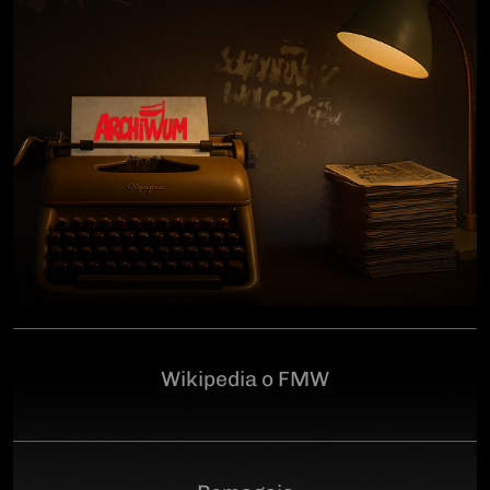
człowiekowi, który walczył o niepodległą Polskę
przeciwko niemieckiemu i sowieckiemu okupantowi, a
po zakończeniu wojny pozostał wierny ideałom
wolności. Poległ 28 czerwca 1946 r., a miejsce
ukrycia jego szczątków przez komunistyczny aparat
represji pozostaje do dziś nieznane.Program
uroczystości:11.00 – Msza Święta w Kościele św.
Brygidy w Gdańsku12.30 – poświęcenie
symbolicznego nagrobka na Cmentarzu
Garnizonowym w GdańskuSerdecznie zapraszamy
Wikipedia o FMW