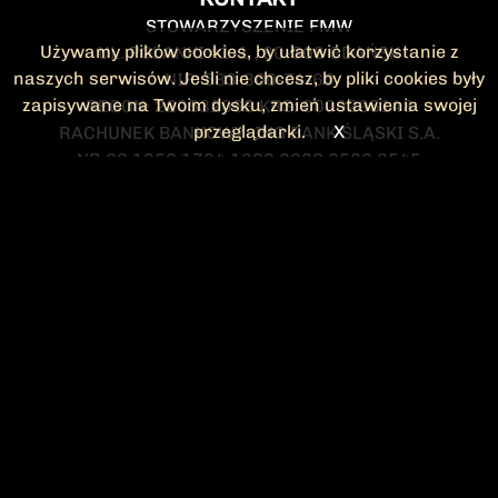
STOWARZYSZENIE FMW
Używamy plików cookies, by ułatwić korzystanie z
UL. POLANKI 41-1 , 80-308 GDAŃSK
naszych serwisów. Jeśli nie chcesz, by pliki cookies były
NIP: 583-300-74-60
zapisywane na Twoim dysku, zmień ustawienia swojej
REGON: 220532063 KRS: 0000295148
przeglądarki.
X
RACHUNEK BANKOWY: ING BANK ŚLĄSKI S.A.
NR 90 1050 1764 1000 0023 2582 8545
KONTAKT@FMW.ORG.PL
DO POBRANIA
STATUT FMW
DEKLARACJA
CZŁONKOWSKA
ZARZĄD I KOMISJA
Federacja Młodzieży Walczącej
REWIZYJNA