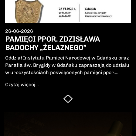
26-06-2026
PAMIĘCI PPOR. ZDZISŁAWA
BADOCHY „ŻELAZNEGO”
Oddział Instytutu Pamięci Narodowej w Gdańsku oraz
Parafia św. Brygidy w Gdańsku zapraszają do udziału
w uroczystościach poświęconych pamięci ppor.
Zdzisława Badochy „Żelaznego” – żołnierza 5.
Czytaj więcej...
Wileńskiej Brygady Armii Krajowej, dowódcy 5.
szwadronu podczas walk na Pomorzu, jednego z
najbardziej zasłużonych żołnierzy polskiego podziemia
niepodległościowego.W niedzielę, 28 czerwca 2026 r.,
odbędzie się Msza Święta w intencji Bohatera oraz
poświęcenie jego symbolicznego nagrobka.
Uroczystość będzie okazją do oddania hołdu