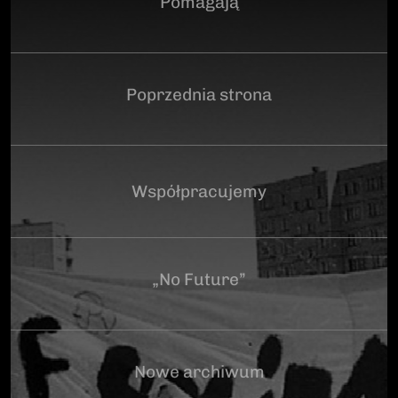
Pomagają
Poprzednia strona
Współpracujemy
„No Future”
Nowe archiwum