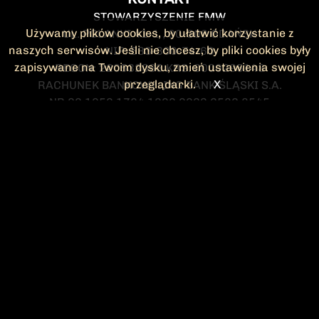
STOWARZYSZENIE FMW
Używamy plików cookies, by ułatwić korzystanie z
UL. POLANKI 41-1 , 80-308 GDAŃSK
naszych serwisów. Jeśli nie chcesz, by pliki cookies były
NIP: 583-300-74-60
zapisywane na Twoim dysku, zmień ustawienia swojej
REGON: 220532063 KRS: 0000295148
przeglądarki.
X
RACHUNEK BANKOWY: ING BANK ŚLĄSKI S.A.
NR 90 1050 1764 1000 0023 2582 8545
KONTAKT@FMW.ORG.PL
DO POBRANIA
STATUT FMW
DEKLARACJA
CZŁONKOWSKA
ZARZĄD I KOMISJA
Federacja Młodzieży Walczącej
REWIZYJNA