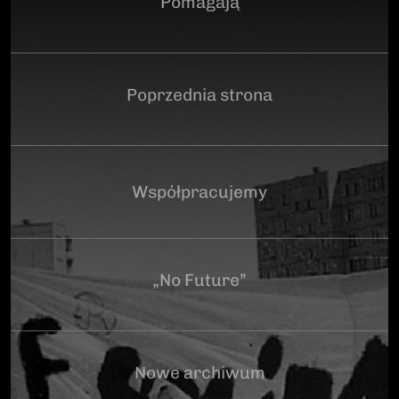
Pomagają
Poprzednia strona
Współpracujemy
„No Future”
Nowe archiwum