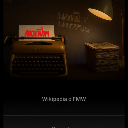
człowiekowi, który walczył o niepodległą Polskę
przeciwko niemieckiemu i sowieckiemu okupantowi, a
po zakończeniu wojny pozostał wierny ideałom
wolności. Poległ 28 czerwca 1946 r., a miejsce
ukrycia jego szczątków przez komunistyczny aparat
represji pozostaje do dziś nieznane.Program
uroczystości:11.00 – Msza Święta w Kościele św.
Brygidy w Gdańsku12.30 – poświęcenie
symbolicznego nagrobka na Cmentarzu
Garnizonowym w GdańskuSerdecznie zapraszamy
Wikipedia o FMW