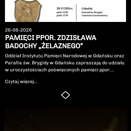
26-06-2026
PAMIĘCI PPOR. ZDZISŁAWA
BADOCHY „ŻELAZNEGO”
Oddział Instytutu Pamięci Narodowej w Gdańsku oraz
Parafia św. Brygidy w Gdańsku zapraszają do udziału
w uroczystościach poświęconych pamięci ppor.
Zdzisława Badochy „Żelaznego” – żołnierza 5.
Czytaj więcej...
Wileńskiej Brygady Armii Krajowej, dowódcy 5.
szwadronu podczas walk na Pomorzu, jednego z
najbardziej zasłużonych żołnierzy polskiego podziemia
niepodległościowego.W niedzielę, 28 czerwca 2026 r.,
odbędzie się Msza Święta w intencji Bohatera oraz
poświęcenie jego symbolicznego nagrobka.
Uroczystość będzie okazją do oddania hołdu