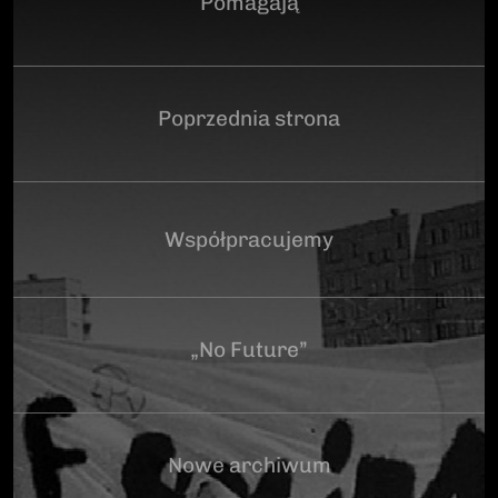
Pomagają
Poprzednia strona
Współpracujemy
„No Future”
Nowe archiwum