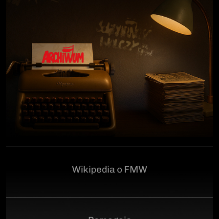
człowiekowi, który walczył o niepodległą Polskę
przeciwko niemieckiemu i sowieckiemu okupantowi, a
po zakończeniu wojny pozostał wierny ideałom
wolności. Poległ 28 czerwca 1946 r., a miejsce
ukrycia jego szczątków przez komunistyczny aparat
represji pozostaje do dziś nieznane.Program
uroczystości:11.00 – Msza Święta w Kościele św.
Brygidy w Gdańsku12.30 – poświęcenie
symbolicznego nagrobka na Cmentarzu
Garnizonowym w GdańskuSerdecznie zapraszamy
Wikipedia o FMW