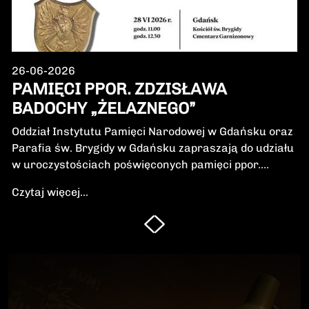
26-06-2026
PAMIĘCI PPOR. ZDZISŁAWA
BADOCHY „ŻELAZNEGO”
Oddział Instytutu Pamięci Narodowej w Gdańsku oraz
Parafia św. Brygidy w Gdańsku zapraszają do udziału
w uroczystościach poświęconych pamięci ppor.
Zdzisława Badochy „Żelaznego” – żołnierza 5.
Czytaj więcej...
Wileńskiej Brygady Armii Krajowej, dowódcy 5.
szwadronu podczas walk na Pomorzu, jednego z
najbardziej zasłużonych żołnierzy polskiego podziemia
niepodległościowego.W niedzielę, 28 czerwca 2026 r.,
odbędzie się Msza Święta w intencji Bohatera oraz
poświęcenie jego symbolicznego nagrobka.
Uroczystość będzie okazją do oddania hołdu