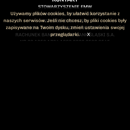
STOWARZYSZENIE FMW
Używamy plików cookies, by ułatwić korzystanie z
UL. POLANKI 41-1 , 80-308 GDAŃSK
naszych serwisów. Jeśli nie chcesz, by pliki cookies były
NIP: 583-300-74-60
zapisywane na Twoim dysku, zmień ustawienia swojej
REGON: 220532063 KRS: 0000295148
przeglądarki.
X
RACHUNEK BANKOWY: ING BANK ŚLĄSKI S.A.
NR 90 1050 1764 1000 0023 2582 8545
KONTAKT@FMW.ORG.PL
DO POBRANIA
STATUT FMW
DEKLARACJA
CZŁONKOWSKA
ZARZĄD I KOMISJA
Federacja Młodzieży Walczącej
REWIZYJNA