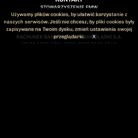
STOWARZYSZENIE FMW
Używamy plików cookies, by ułatwić korzystanie z
UL. POLANKI 41-1 , 80-308 GDAŃSK
naszych serwisów. Jeśli nie chcesz, by pliki cookies były
NIP: 583-300-74-60
zapisywane na Twoim dysku, zmień ustawienia swojej
REGON: 220532063 KRS: 0000295148
przeglądarki.
X
RACHUNEK BANKOWY: ING BANK ŚLĄSKI S.A.
NR 90 1050 1764 1000 0023 2582 8545
KONTAKT@FMW.ORG.PL
DO POBRANIA
STATUT FMW
DEKLARACJA
CZŁONKOWSKA
ZARZĄD I KOMISJA
Federacja Młodzieży Walczącej
REWIZYJNA