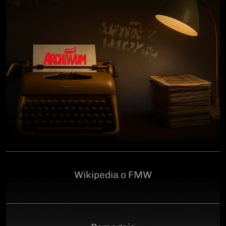
człowiekowi, który walczył o niepodległą Polskę
przeciwko niemieckiemu i sowieckiemu okupantowi, a
po zakończeniu wojny pozostał wierny ideałom
wolności. Poległ 28 czerwca 1946 r., a miejsce
ukrycia jego szczątków przez komunistyczny aparat
represji pozostaje do dziś nieznane.Program
uroczystości:11.00 – Msza Święta w Kościele św.
Brygidy w Gdańsku12.30 – poświęcenie
symbolicznego nagrobka na Cmentarzu
Garnizonowym w GdańskuSerdecznie zapraszamy
Wikipedia o FMW