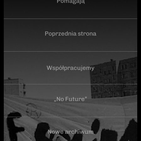
Pomagają
Poprzednia strona
Współpracujemy
„No Future”
Nowe archiwum