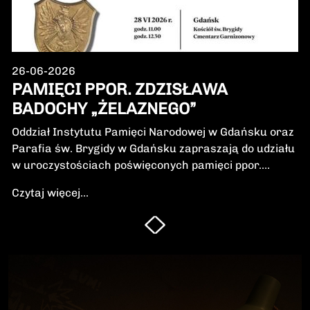
26-06-2026
PAMIĘCI PPOR. ZDZISŁAWA
BADOCHY „ŻELAZNEGO”
Oddział Instytutu Pamięci Narodowej w Gdańsku oraz
Parafia św. Brygidy w Gdańsku zapraszają do udziału
w uroczystościach poświęconych pamięci ppor.
Zdzisława Badochy „Żelaznego” – żołnierza 5.
Czytaj więcej...
Wileńskiej Brygady Armii Krajowej, dowódcy 5.
szwadronu podczas walk na Pomorzu, jednego z
najbardziej zasłużonych żołnierzy polskiego podziemia
niepodległościowego.W niedzielę, 28 czerwca 2026 r.,
odbędzie się Msza Święta w intencji Bohatera oraz
poświęcenie jego symbolicznego nagrobka.
Uroczystość będzie okazją do oddania hołdu