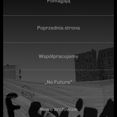
Pomagają
Poprzednia strona
Współpracujemy
„No Future”
Nowe archiwum