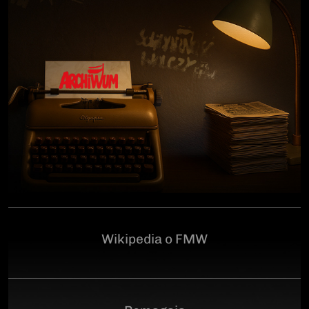
człowiekowi, który walczył o niepodległą Polskę
przeciwko niemieckiemu i sowieckiemu okupantowi, a
po zakończeniu wojny pozostał wierny ideałom
wolności. Poległ 28 czerwca 1946 r., a miejsce
ukrycia jego szczątków przez komunistyczny aparat
represji pozostaje do dziś nieznane.Program
uroczystości:11.00 – Msza Święta w Kościele św.
Brygidy w Gdańsku12.30 – poświęcenie
symbolicznego nagrobka na Cmentarzu
Garnizonowym w GdańskuSerdecznie zapraszamy
Wikipedia o FMW