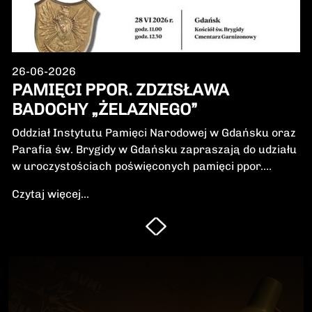
26-06-2026
PAMIĘCI PPOR. ZDZISŁAWA
BADOCHY „ŻELAZNEGO”
Oddział Instytutu Pamięci Narodowej w Gdańsku oraz
Parafia św. Brygidy w Gdańsku zapraszają do udziału
w uroczystościach poświęconych pamięci ppor.
Zdzisława Badochy „Żelaznego” – żołnierza 5.
Czytaj więcej...
Wileńskiej Brygady Armii Krajowej, dowódcy 5.
szwadronu podczas walk na Pomorzu, jednego z
najbardziej zasłużonych żołnierzy polskiego podziemia
niepodległościowego.W niedzielę, 28 czerwca 2026 r.,
odbędzie się Msza Święta w intencji Bohatera oraz
poświęcenie jego symbolicznego nagrobka.
Uroczystość będzie okazją do oddania hołdu