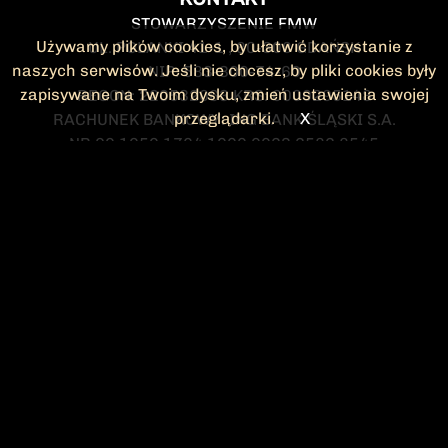
STOWARZYSZENIE FMW
Używamy plików cookies, by ułatwić korzystanie z
UL. POLANKI 41-1 , 80-308 GDAŃSK
naszych serwisów. Jeśli nie chcesz, by pliki cookies były
NIP: 583-300-74-60
zapisywane na Twoim dysku, zmień ustawienia swojej
REGON: 220532063 KRS: 0000295148
przeglądarki.
X
RACHUNEK BANKOWY: ING BANK ŚLĄSKI S.A.
NR 90 1050 1764 1000 0023 2582 8545
KONTAKT@FMW.ORG.PL
DO POBRANIA
STATUT FMW
DEKLARACJA
CZŁONKOWSKA
ZARZĄD I KOMISJA
Federacja Młodzieży Walczącej
REWIZYJNA