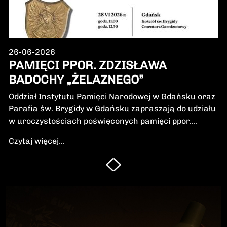
26-06-2026
PAMIĘCI PPOR. ZDZISŁAWA
BADOCHY „ŻELAZNEGO”
Oddział Instytutu Pamięci Narodowej w Gdańsku oraz
Parafia św. Brygidy w Gdańsku zapraszają do udziału
w uroczystościach poświęconych pamięci ppor.
Zdzisława Badochy „Żelaznego” – żołnierza 5.
Czytaj więcej...
Wileńskiej Brygady Armii Krajowej, dowódcy 5.
szwadronu podczas walk na Pomorzu, jednego z
najbardziej zasłużonych żołnierzy polskiego podziemia
niepodległościowego.W niedzielę, 28 czerwca 2026 r.,
odbędzie się Msza Święta w intencji Bohatera oraz
poświęcenie jego symbolicznego nagrobka.
Uroczystość będzie okazją do oddania hołdu