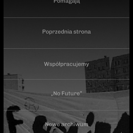
Pomagają
Poprzednia strona
Współpracujemy
„No Future”
Nowe archiwum