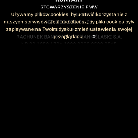
STOWARZYSZENIE FMW
Używamy plików cookies, by ułatwić korzystanie z
UL. POLANKI 41-1 , 80-308 GDAŃSK
naszych serwisów. Jeśli nie chcesz, by pliki cookies były
NIP: 583-300-74-60
zapisywane na Twoim dysku, zmień ustawienia swojej
REGON: 220532063 KRS: 0000295148
przeglądarki.
X
RACHUNEK BANKOWY: ING BANK ŚLĄSKI S.A.
NR 90 1050 1764 1000 0023 2582 8545
KONTAKT@FMW.ORG.PL
DO POBRANIA
STATUT FMW
DEKLARACJA
CZŁONKOWSKA
ZARZĄD I KOMISJA
Federacja Młodzieży Walczącej
REWIZYJNA