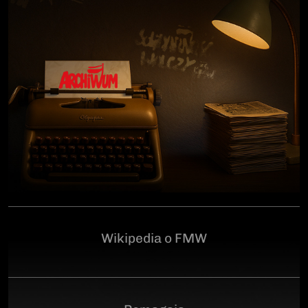
człowiekowi, który walczył o niepodległą Polskę
przeciwko niemieckiemu i sowieckiemu okupantowi, a
po zakończeniu wojny pozostał wierny ideałom
wolności. Poległ 28 czerwca 1946 r., a miejsce
ukrycia jego szczątków przez komunistyczny aparat
represji pozostaje do dziś nieznane.Program
uroczystości:11.00 – Msza Święta w Kościele św.
Brygidy w Gdańsku12.30 – poświęcenie
symbolicznego nagrobka na Cmentarzu
Garnizonowym w GdańskuSerdecznie zapraszamy
Wikipedia o FMW