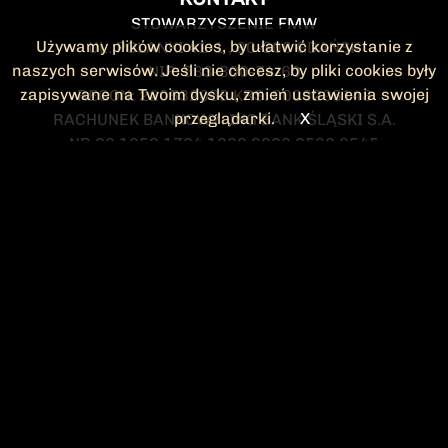
STOWARZYSZENIE FMW
Używamy plików cookies, by ułatwić korzystanie z
UL. POLANKI 41-1 , 80-308 GDAŃSK
naszych serwisów. Jeśli nie chcesz, by pliki cookies były
NIP: 583-300-74-60
zapisywane na Twoim dysku, zmień ustawienia swojej
REGON: 220532063 KRS: 0000295148
przeglądarki.
X
RACHUNEK BANKOWY: ING BANK ŚLĄSKI S.A.
NR 90 1050 1764 1000 0023 2582 8545
KONTAKT@FMW.ORG.PL
DO POBRANIA
STATUT FMW
DEKLARACJA
CZŁONKOWSKA
ZARZĄD I KOMISJA
Federacja Młodzieży Walczącej
REWIZYJNA