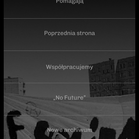
Pomagają
Poprzednia strona
Współpracujemy
„No Future”
Nowe archiwum