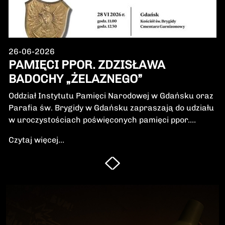
26-06-2026
PAMIĘCI PPOR. ZDZISŁAWA
BADOCHY „ŻELAZNEGO”
Oddział Instytutu Pamięci Narodowej w Gdańsku oraz
Parafia św. Brygidy w Gdańsku zapraszają do udziału
w uroczystościach poświęconych pamięci ppor.
Zdzisława Badochy „Żelaznego” – żołnierza 5.
Czytaj więcej...
Wileńskiej Brygady Armii Krajowej, dowódcy 5.
szwadronu podczas walk na Pomorzu, jednego z
najbardziej zasłużonych żołnierzy polskiego podziemia
niepodległościowego.W niedzielę, 28 czerwca 2026 r.,
odbędzie się Msza Święta w intencji Bohatera oraz
poświęcenie jego symbolicznego nagrobka.
Uroczystość będzie okazją do oddania hołdu