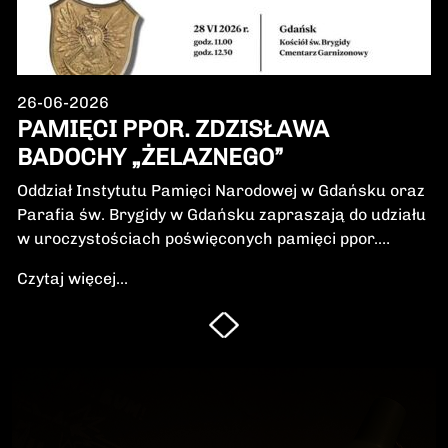
26-06-2026
PAMIĘCI PPOR. ZDZISŁAWA
BADOCHY „ŻELAZNEGO”
Oddział Instytutu Pamięci Narodowej w Gdańsku oraz
Parafia św. Brygidy w Gdańsku zapraszają do udziału
w uroczystościach poświęconych pamięci ppor.
Zdzisława Badochy „Żelaznego” – żołnierza 5.
Czytaj więcej...
Wileńskiej Brygady Armii Krajowej, dowódcy 5.
szwadronu podczas walk na Pomorzu, jednego z
najbardziej zasłużonych żołnierzy polskiego podziemia
niepodległościowego.W niedzielę, 28 czerwca 2026 r.,
odbędzie się Msza Święta w intencji Bohatera oraz
poświęcenie jego symbolicznego nagrobka.
Uroczystość będzie okazją do oddania hołdu