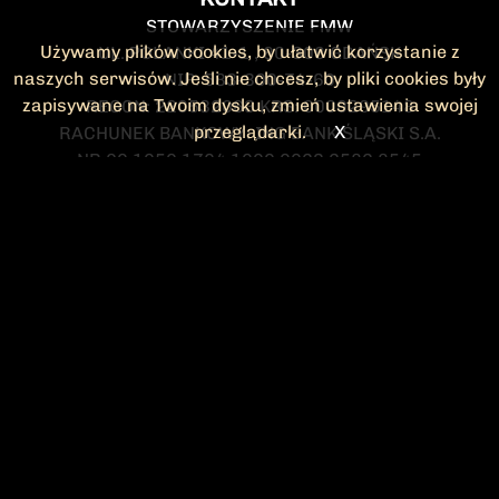
STOWARZYSZENIE FMW
Używamy plików cookies, by ułatwić korzystanie z
UL. POLANKI 41-1 , 80-308 GDAŃSK
naszych serwisów. Jeśli nie chcesz, by pliki cookies były
NIP: 583-300-74-60
zapisywane na Twoim dysku, zmień ustawienia swojej
REGON: 220532063 KRS: 0000295148
przeglądarki.
X
RACHUNEK BANKOWY: ING BANK ŚLĄSKI S.A.
NR 90 1050 1764 1000 0023 2582 8545
KONTAKT@FMW.ORG.PL
DO POBRANIA
STATUT FMW
DEKLARACJA
CZŁONKOWSKA
ZARZĄD I KOMISJA
Federacja Młodzieży Walczącej
REWIZYJNA