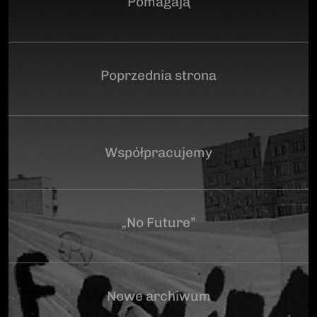
Pomagają
Poprzednia strona
Współpracujemy
„No Future”
Nowe archiwum