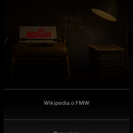
człowiekowi, który walczył o niepodległą Polskę
przeciwko niemieckiemu i sowieckiemu okupantowi, a
po zakończeniu wojny pozostał wierny ideałom
wolności. Poległ 28 czerwca 1946 r., a miejsce
ukrycia jego szczątków przez komunistyczny aparat
represji pozostaje do dziś nieznane.Program
uroczystości:11.00 – Msza Święta w Kościele św.
Brygidy w Gdańsku12.30 – poświęcenie
symbolicznego nagrobka na Cmentarzu
Garnizonowym w GdańskuSerdecznie zapraszamy
Wikipedia o FMW