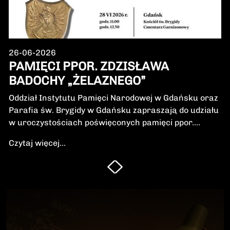
26-06-2026
PAMIĘCI PPOR. ZDZISŁAWA
BADOCHY „ŻELAZNEGO”
Oddział Instytutu Pamięci Narodowej w Gdańsku oraz
Parafia św. Brygidy w Gdańsku zapraszają do udziału
w uroczystościach poświęconych pamięci ppor.
Zdzisława Badochy „Żelaznego” – żołnierza 5.
Czytaj więcej...
Wileńskiej Brygady Armii Krajowej, dowódcy 5.
szwadronu podczas walk na Pomorzu, jednego z
najbardziej zasłużonych żołnierzy polskiego podziemia
niepodległościowego.W niedzielę, 28 czerwca 2026 r.,
odbędzie się Msza Święta w intencji Bohatera oraz
poświęcenie jego symbolicznego nagrobka.
Uroczystość będzie okazją do oddania hołdu