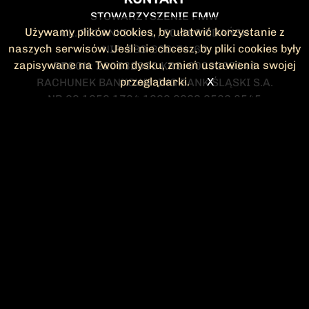
STOWARZYSZENIE FMW
Używamy plików cookies, by ułatwić korzystanie z
UL. POLANKI 41-1 , 80-308 GDAŃSK
naszych serwisów. Jeśli nie chcesz, by pliki cookies były
NIP: 583-300-74-60
zapisywane na Twoim dysku, zmień ustawienia swojej
REGON: 220532063 KRS: 0000295148
przeglądarki.
X
RACHUNEK BANKOWY: ING BANK ŚLĄSKI S.A.
NR 90 1050 1764 1000 0023 2582 8545
KONTAKT@FMW.ORG.PL
DO POBRANIA
STATUT FMW
DEKLARACJA
CZŁONKOWSKA
ZARZĄD I KOMISJA
Federacja Młodzieży Walczącej
REWIZYJNA