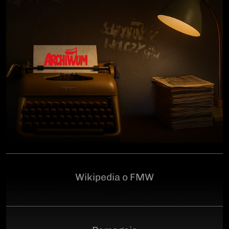
człowiekowi, który walczył o niepodległą Polskę
przeciwko niemieckiemu i sowieckiemu okupantowi, a
po zakończeniu wojny pozostał wierny ideałom
wolności. Poległ 28 czerwca 1946 r., a miejsce
ukrycia jego szczątków przez komunistyczny aparat
represji pozostaje do dziś nieznane.Program
uroczystości:11.00 – Msza Święta w Kościele św.
Brygidy w Gdańsku12.30 – poświęcenie
symbolicznego nagrobka na Cmentarzu
Garnizonowym w GdańskuSerdecznie zapraszamy
Wikipedia o FMW