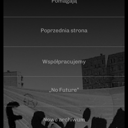
Pomagają
Poprzednia strona
Współpracujemy
„No Future”
Nowe archiwum