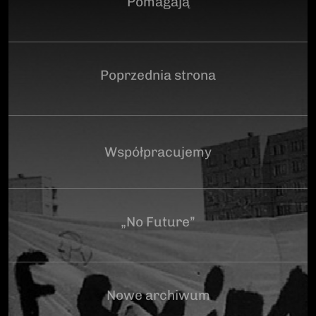
Pomagają
Poprzednia strona
Współpracujemy
„No Future”
Nowe archiwum