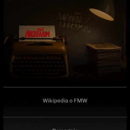
człowiekowi, który walczył o niepodległą Polskę
przeciwko niemieckiemu i sowieckiemu okupantowi, a
po zakończeniu wojny pozostał wierny ideałom
wolności. Poległ 28 czerwca 1946 r., a miejsce
ukrycia jego szczątków przez komunistyczny aparat
represji pozostaje do dziś nieznane.Program
uroczystości:11.00 – Msza Święta w Kościele św.
Brygidy w Gdańsku12.30 – poświęcenie
symbolicznego nagrobka na Cmentarzu
Garnizonowym w GdańskuSerdecznie zapraszamy
Wikipedia o FMW