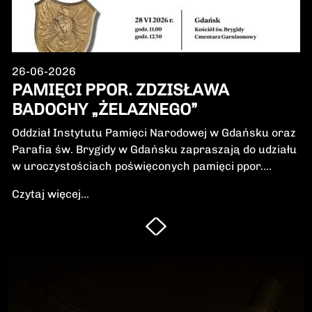
26-06-2026
PAMIĘCI PPOR. ZDZISŁAWA
BADOCHY „ŻELAZNEGO”
Oddział Instytutu Pamięci Narodowej w Gdańsku oraz
Parafia św. Brygidy w Gdańsku zapraszają do udziału
w uroczystościach poświęconych pamięci ppor.
Zdzisława Badochy „Żelaznego” – żołnierza 5.
Czytaj więcej...
Wileńskiej Brygady Armii Krajowej, dowódcy 5.
szwadronu podczas walk na Pomorzu, jednego z
najbardziej zasłużonych żołnierzy polskiego podziemia
niepodległościowego.W niedzielę, 28 czerwca 2026 r.,
odbędzie się Msza Święta w intencji Bohatera oraz
poświęcenie jego symbolicznego nagrobka.
Uroczystość będzie okazją do oddania hołdu