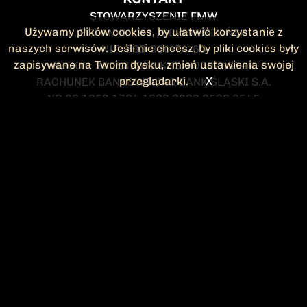
STOWARZYSZENIE FMW
Używamy plików cookies, by ułatwić korzystanie z
UL. POLANKI 41-1 , 80-308 GDAŃSK
naszych serwisów. Jeśli nie chcesz, by pliki cookies były
NIP: 583-300-74-60
zapisywane na Twoim dysku, zmień ustawienia swojej
REGON: 220532063 KRS: 0000295148
przeglądarki.
X
RACHUNEK BANKOWY: ING BANK ŚLĄSKI S.A.
NR 90 1050 1764 1000 0023 2582 8545
KONTAKT@FMW.ORG.PL
DO POBRANIA
STATUT FMW
DEKLARACJA
CZŁONKOWSKA
ZARZĄD I KOMISJA
Federacja Młodzieży Walczącej
REWIZYJNA