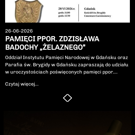
26-06-2026
PAMIĘCI PPOR. ZDZISŁAWA
BADOCHY „ŻELAZNEGO”
Oddział Instytutu Pamięci Narodowej w Gdańsku oraz
Parafia św. Brygidy w Gdańsku zapraszają do udziału
w uroczystościach poświęconych pamięci ppor.
Zdzisława Badochy „Żelaznego” – żołnierza 5.
Czytaj więcej...
Wileńskiej Brygady Armii Krajowej, dowódcy 5.
szwadronu podczas walk na Pomorzu, jednego z
najbardziej zasłużonych żołnierzy polskiego podziemia
niepodległościowego.W niedzielę, 28 czerwca 2026 r.,
odbędzie się Msza Święta w intencji Bohatera oraz
poświęcenie jego symbolicznego nagrobka.
Uroczystość będzie okazją do oddania hołdu