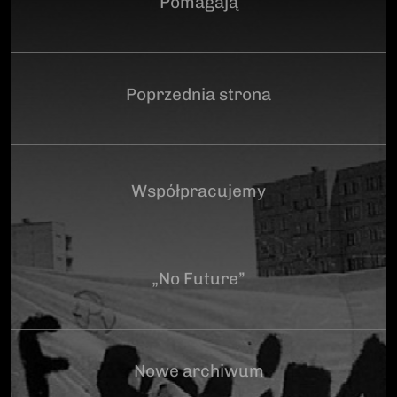
Pomagają
Poprzednia strona
Współpracujemy
„No Future”
Nowe archiwum