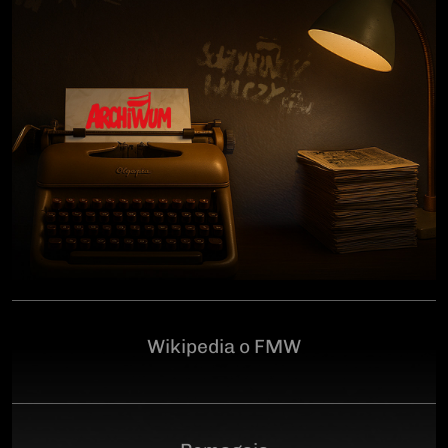
człowiekowi, który walczył o niepodległą Polskę
przeciwko niemieckiemu i sowieckiemu okupantowi, a
po zakończeniu wojny pozostał wierny ideałom
wolności. Poległ 28 czerwca 1946 r., a miejsce
ukrycia jego szczątków przez komunistyczny aparat
represji pozostaje do dziś nieznane.Program
uroczystości:11.00 – Msza Święta w Kościele św.
Brygidy w Gdańsku12.30 – poświęcenie
symbolicznego nagrobka na Cmentarzu
Garnizonowym w GdańskuSerdecznie zapraszamy
Wikipedia o FMW