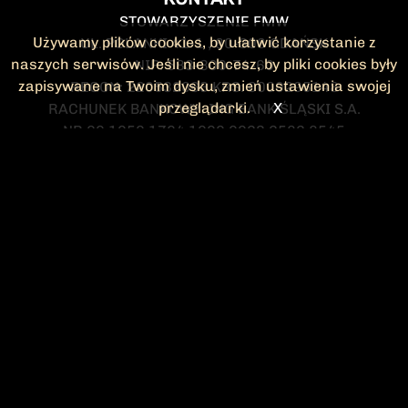
STOWARZYSZENIE FMW
Używamy plików cookies, by ułatwić korzystanie z
UL. POLANKI 41-1 , 80-308 GDAŃSK
naszych serwisów. Jeśli nie chcesz, by pliki cookies były
NIP: 583-300-74-60
zapisywane na Twoim dysku, zmień ustawienia swojej
REGON: 220532063 KRS: 0000295148
przeglądarki.
X
RACHUNEK BANKOWY: ING BANK ŚLĄSKI S.A.
NR 90 1050 1764 1000 0023 2582 8545
KONTAKT@FMW.ORG.PL
DO POBRANIA
STATUT FMW
DEKLARACJA
CZŁONKOWSKA
ZARZĄD I KOMISJA
Federacja Młodzieży Walczącej
REWIZYJNA