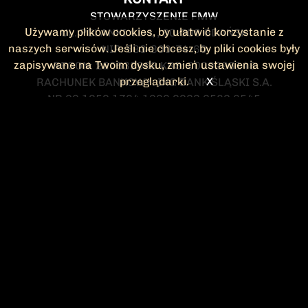
STOWARZYSZENIE FMW
Używamy plików cookies, by ułatwić korzystanie z
UL. POLANKI 41-1 , 80-308 GDAŃSK
naszych serwisów. Jeśli nie chcesz, by pliki cookies były
NIP: 583-300-74-60
zapisywane na Twoim dysku, zmień ustawienia swojej
REGON: 220532063 KRS: 0000295148
przeglądarki.
X
RACHUNEK BANKOWY: ING BANK ŚLĄSKI S.A.
NR 90 1050 1764 1000 0023 2582 8545
KONTAKT@FMW.ORG.PL
DO POBRANIA
STATUT FMW
DEKLARACJA
CZŁONKOWSKA
ZARZĄD I KOMISJA
Federacja Młodzieży Walczącej
REWIZYJNA