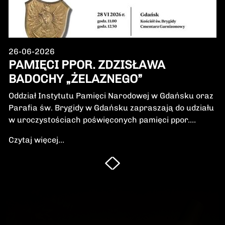
26-06-2026
PAMIĘCI PPOR. ZDZISŁAWA
BADOCHY „ŻELAZNEGO”
Oddział Instytutu Pamięci Narodowej w Gdańsku oraz
Parafia św. Brygidy w Gdańsku zapraszają do udziału
w uroczystościach poświęconych pamięci ppor.
Zdzisława Badochy „Żelaznego” – żołnierza 5.
Czytaj więcej...
Wileńskiej Brygady Armii Krajowej, dowódcy 5.
szwadronu podczas walk na Pomorzu, jednego z
najbardziej zasłużonych żołnierzy polskiego podziemia
niepodległościowego.W niedzielę, 28 czerwca 2026 r.,
odbędzie się Msza Święta w intencji Bohatera oraz
poświęcenie jego symbolicznego nagrobka.
Uroczystość będzie okazją do oddania hołdu