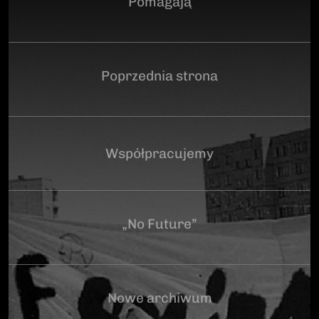
Pomagają
Poprzednia strona
Współpracujemy
„No Future”
Nowe archiwum