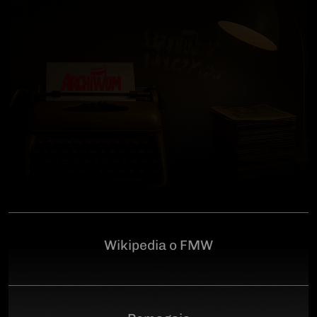
człowiekowi, który walczył o niepodległą Polskę
przeciwko niemieckiemu i sowieckiemu okupantowi, a
po zakończeniu wojny pozostał wierny ideałom
wolności. Poległ 28 czerwca 1946 r., a miejsce
ukrycia jego szczątków przez komunistyczny aparat
represji pozostaje do dziś nieznane.Program
uroczystości:11.00 – Msza Święta w Kościele św.
Brygidy w Gdańsku12.30 – poświęcenie
symbolicznego nagrobka na Cmentarzu
Garnizonowym w GdańskuSerdecznie zapraszamy
Wikipedia o FMW