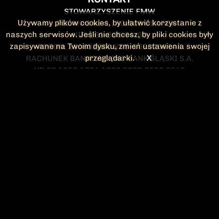
STOWARZYSZENIE FMW
Używamy plików cookies, by ułatwić korzystanie z
UL. POLANKI 41-1 , 80-308 GDAŃSK
naszych serwisów. Jeśli nie chcesz, by pliki cookies były
NIP: 583-300-74-60
zapisywane na Twoim dysku, zmień ustawienia swojej
REGON: 220532063 KRS: 0000295148
przeglądarki.
X
RACHUNEK BANKOWY: ING BANK ŚLĄSKI S.A.
NR 90 1050 1764 1000 0023 2582 8545
KONTAKT@FMW.ORG.PL
DO POBRANIA
STATUT FMW
DEKLARACJA
CZŁONKOWSKA
ZARZĄD I KOMISJA
Federacja Młodzieży Walczącej
REWIZYJNA