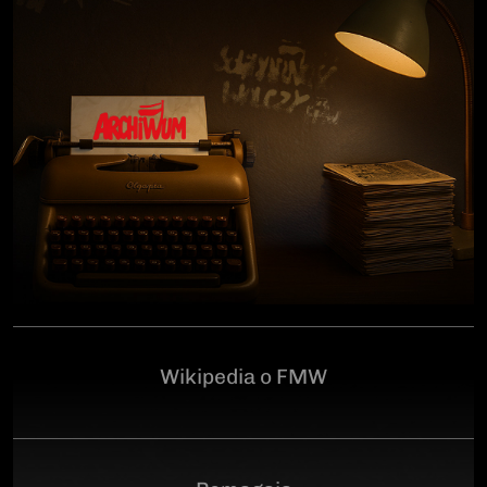
człowiekowi, który walczył o niepodległą Polskę
przeciwko niemieckiemu i sowieckiemu okupantowi, a
po zakończeniu wojny pozostał wierny ideałom
wolności. Poległ 28 czerwca 1946 r., a miejsce
ukrycia jego szczątków przez komunistyczny aparat
represji pozostaje do dziś nieznane.Program
uroczystości:11.00 – Msza Święta w Kościele św.
Brygidy w Gdańsku12.30 – poświęcenie
symbolicznego nagrobka na Cmentarzu
Garnizonowym w GdańskuSerdecznie zapraszamy
Wikipedia o FMW