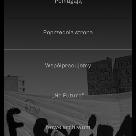
Pomagają
Poprzednia strona
Współpracujemy
„No Future”
Nowe archiwum