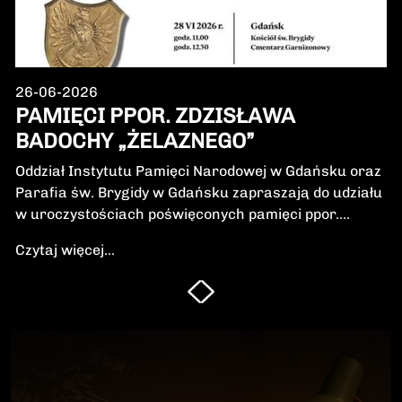
26-06-2026
PAMIĘCI PPOR. ZDZISŁAWA
BADOCHY „ŻELAZNEGO”
Oddział Instytutu Pamięci Narodowej w Gdańsku oraz
Parafia św. Brygidy w Gdańsku zapraszają do udziału
w uroczystościach poświęconych pamięci ppor.
Zdzisława Badochy „Żelaznego” – żołnierza 5.
Czytaj więcej...
Wileńskiej Brygady Armii Krajowej, dowódcy 5.
szwadronu podczas walk na Pomorzu, jednego z
najbardziej zasłużonych żołnierzy polskiego podziemia
niepodległościowego.W niedzielę, 28 czerwca 2026 r.,
odbędzie się Msza Święta w intencji Bohatera oraz
poświęcenie jego symbolicznego nagrobka.
Uroczystość będzie okazją do oddania hołdu