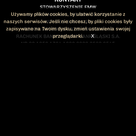
STOWARZYSZENIE FMW
Używamy plików cookies, by ułatwić korzystanie z
UL. POLANKI 41-1 , 80-308 GDAŃSK
naszych serwisów. Jeśli nie chcesz, by pliki cookies były
NIP: 583-300-74-60
zapisywane na Twoim dysku, zmień ustawienia swojej
REGON: 220532063 KRS: 0000295148
przeglądarki.
X
RACHUNEK BANKOWY: ING BANK ŚLĄSKI S.A.
NR 90 1050 1764 1000 0023 2582 8545
KONTAKT@FMW.ORG.PL
DO POBRANIA
STATUT FMW
DEKLARACJA
CZŁONKOWSKA
ZARZĄD I KOMISJA
Federacja Młodzieży Walczącej
REWIZYJNA