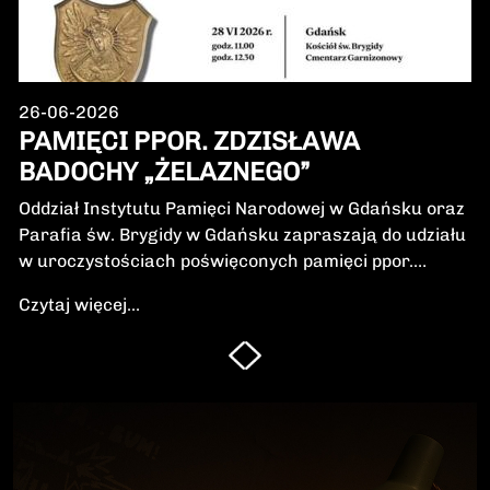
26-06-2026
PAMIĘCI PPOR. ZDZISŁAWA
BADOCHY „ŻELAZNEGO”
Oddział Instytutu Pamięci Narodowej w Gdańsku oraz
Parafia św. Brygidy w Gdańsku zapraszają do udziału
w uroczystościach poświęconych pamięci ppor.
Zdzisława Badochy „Żelaznego” – żołnierza 5.
Czytaj więcej...
Wileńskiej Brygady Armii Krajowej, dowódcy 5.
szwadronu podczas walk na Pomorzu, jednego z
najbardziej zasłużonych żołnierzy polskiego podziemia
niepodległościowego.W niedzielę, 28 czerwca 2026 r.,
odbędzie się Msza Święta w intencji Bohatera oraz
poświęcenie jego symbolicznego nagrobka.
Uroczystość będzie okazją do oddania hołdu