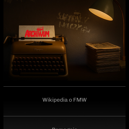
człowiekowi, który walczył o niepodległą Polskę
przeciwko niemieckiemu i sowieckiemu okupantowi, a
po zakończeniu wojny pozostał wierny ideałom
wolności. Poległ 28 czerwca 1946 r., a miejsce
ukrycia jego szczątków przez komunistyczny aparat
represji pozostaje do dziś nieznane.Program
uroczystości:11.00 – Msza Święta w Kościele św.
Brygidy w Gdańsku12.30 – poświęcenie
symbolicznego nagrobka na Cmentarzu
Garnizonowym w GdańskuSerdecznie zapraszamy
Wikipedia o FMW