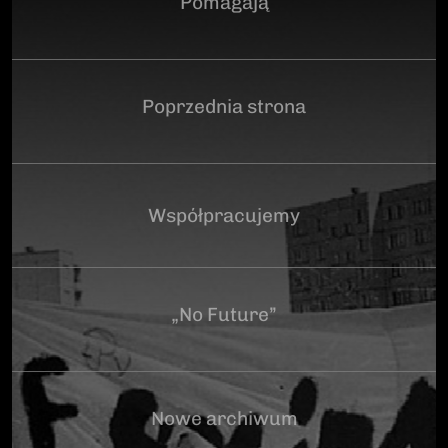
Pomagają
Poprzednia strona
Współpracujemy
„No Future”
Nowe archiwum