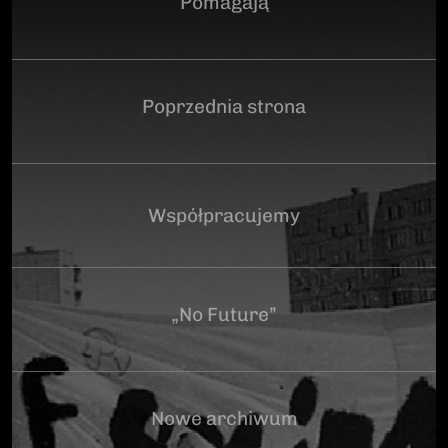
Pomagają
Poprzednia strona
Współpracujemy
„No Future”
Nowe archiwum