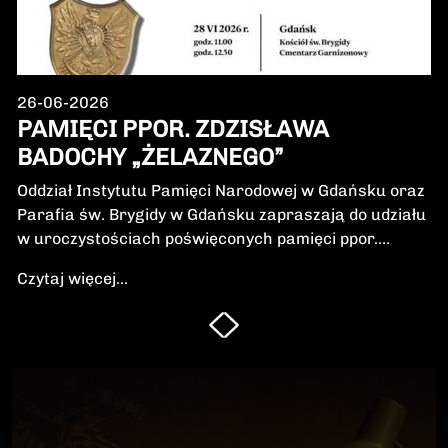
26-06-2026
PAMIĘCI PPOR. ZDZISŁAWA
BADOCHY „ŻELAZNEGO”
Oddział Instytutu Pamięci Narodowej w Gdańsku oraz
Parafia św. Brygidy w Gdańsku zapraszają do udziału
w uroczystościach poświęconych pamięci ppor.
Zdzisława Badochy „Żelaznego” – żołnierza 5.
Czytaj więcej...
Wileńskiej Brygady Armii Krajowej, dowódcy 5.
szwadronu podczas walk na Pomorzu, jednego z
najbardziej zasłużonych żołnierzy polskiego podziemia
niepodległościowego.W niedzielę, 28 czerwca 2026 r.,
odbędzie się Msza Święta w intencji Bohatera oraz
poświęcenie jego symbolicznego nagrobka.
Uroczystość będzie okazją do oddania hołdu