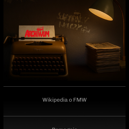
człowiekowi, który walczył o niepodległą Polskę
przeciwko niemieckiemu i sowieckiemu okupantowi, a
po zakończeniu wojny pozostał wierny ideałom
wolności. Poległ 28 czerwca 1946 r., a miejsce
ukrycia jego szczątków przez komunistyczny aparat
represji pozostaje do dziś nieznane.Program
uroczystości:11.00 – Msza Święta w Kościele św.
Brygidy w Gdańsku12.30 – poświęcenie
symbolicznego nagrobka na Cmentarzu
Garnizonowym w GdańskuSerdecznie zapraszamy
Wikipedia o FMW