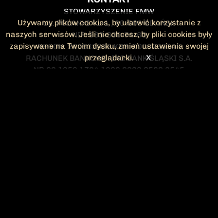
STOWARZYSZENIE FMW
Używamy plików cookies, by ułatwić korzystanie z
UL. POLANKI 41-1 , 80-308 GDAŃSK
naszych serwisów. Jeśli nie chcesz, by pliki cookies były
NIP: 583-300-74-60
zapisywane na Twoim dysku, zmień ustawienia swojej
REGON: 220532063 KRS: 0000295148
przeglądarki.
X
RACHUNEK BANKOWY: ING BANK ŚLĄSKI S.A.
NR 90 1050 1764 1000 0023 2582 8545
KONTAKT@FMW.ORG.PL
DO POBRANIA
STATUT FMW
DEKLARACJA
CZŁONKOWSKA
ZARZĄD I KOMISJA
Federacja Młodzieży Walczącej
REWIZYJNA