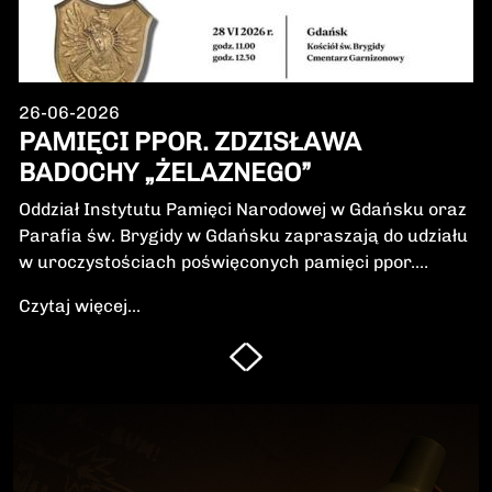
26-06-2026
PAMIĘCI PPOR. ZDZISŁAWA
BADOCHY „ŻELAZNEGO”
Oddział Instytutu Pamięci Narodowej w Gdańsku oraz
Parafia św. Brygidy w Gdańsku zapraszają do udziału
w uroczystościach poświęconych pamięci ppor.
Zdzisława Badochy „Żelaznego” – żołnierza 5.
Czytaj więcej...
Wileńskiej Brygady Armii Krajowej, dowódcy 5.
szwadronu podczas walk na Pomorzu, jednego z
najbardziej zasłużonych żołnierzy polskiego podziemia
niepodległościowego.W niedzielę, 28 czerwca 2026 r.,
odbędzie się Msza Święta w intencji Bohatera oraz
poświęcenie jego symbolicznego nagrobka.
Uroczystość będzie okazją do oddania hołdu