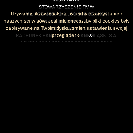
STOWARZYSZENIE FMW
Używamy plików cookies, by ułatwić korzystanie z
UL. POLANKI 41-1 , 80-308 GDAŃSK
naszych serwisów. Jeśli nie chcesz, by pliki cookies były
NIP: 583-300-74-60
zapisywane na Twoim dysku, zmień ustawienia swojej
REGON: 220532063 KRS: 0000295148
przeglądarki.
X
RACHUNEK BANKOWY: ING BANK ŚLĄSKI S.A.
NR 90 1050 1764 1000 0023 2582 8545
KONTAKT@FMW.ORG.PL
DO POBRANIA
STATUT FMW
DEKLARACJA
CZŁONKOWSKA
ZARZĄD I KOMISJA
Federacja Młodzieży Walczącej
REWIZYJNA