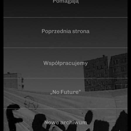
Pomagają
Poprzednia strona
Współpracujemy
„No Future”
Nowe archiwum