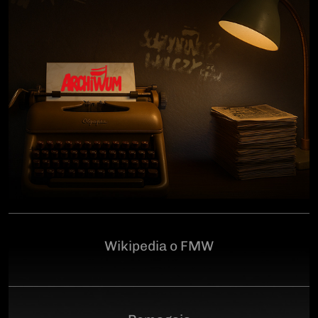
człowiekowi, który walczył o niepodległą Polskę
przeciwko niemieckiemu i sowieckiemu okupantowi, a
po zakończeniu wojny pozostał wierny ideałom
wolności. Poległ 28 czerwca 1946 r., a miejsce
ukrycia jego szczątków przez komunistyczny aparat
represji pozostaje do dziś nieznane.Program
uroczystości:11.00 – Msza Święta w Kościele św.
Brygidy w Gdańsku12.30 – poświęcenie
symbolicznego nagrobka na Cmentarzu
Garnizonowym w GdańskuSerdecznie zapraszamy
Wikipedia o FMW