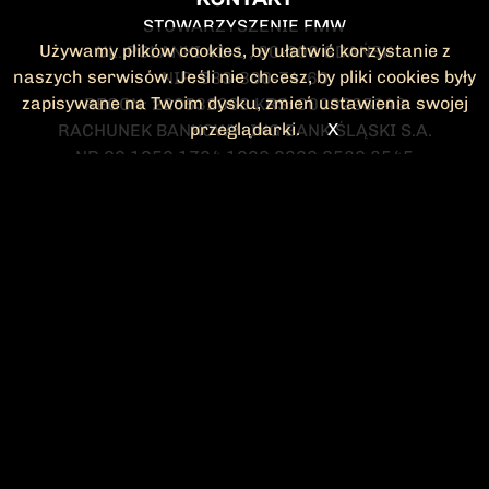
STOWARZYSZENIE FMW
Używamy plików cookies, by ułatwić korzystanie z
UL. POLANKI 41-1 , 80-308 GDAŃSK
naszych serwisów. Jeśli nie chcesz, by pliki cookies były
NIP: 583-300-74-60
zapisywane na Twoim dysku, zmień ustawienia swojej
REGON: 220532063 KRS: 0000295148
przeglądarki.
X
RACHUNEK BANKOWY: ING BANK ŚLĄSKI S.A.
NR 90 1050 1764 1000 0023 2582 8545
KONTAKT@FMW.ORG.PL
DO POBRANIA
STATUT FMW
DEKLARACJA
CZŁONKOWSKA
ZARZĄD I KOMISJA
Federacja Młodzieży Walczącej
REWIZYJNA