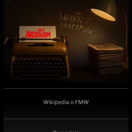
człowiekowi, który walczył o niepodległą Polskę
przeciwko niemieckiemu i sowieckiemu okupantowi, a
po zakończeniu wojny pozostał wierny ideałom
wolności. Poległ 28 czerwca 1946 r., a miejsce
ukrycia jego szczątków przez komunistyczny aparat
represji pozostaje do dziś nieznane.Program
uroczystości:11.00 – Msza Święta w Kościele św.
Brygidy w Gdańsku12.30 – poświęcenie
symbolicznego nagrobka na Cmentarzu
Garnizonowym w GdańskuSerdecznie zapraszamy
Wikipedia o FMW