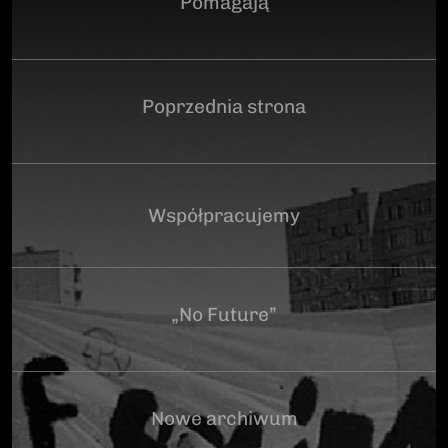
Pomagają
Poprzednia strona
Współpracujemy
„No Future”
Nowe archiwum