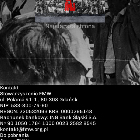
w Kościele św.
Brygidy w
Gdańsku12.30 –
poświęcenie
Najstarsza strona
symbolicznego
nagrobka na
Cmentarzu
Garnizonowym
w
GdańskuSerdeczni
zapraszamy
Kontakt
Stowarzyszenie FMW
ul. Polanki 41-1 , 80-308 Gdańsk
NIP: 583-300-74-60
REGON: 220532063 KRS: 0000295148
Rachunek bankowy: ING Bank Śląski S.A.
Nr 90 1050 1764 1000 0023 2582 8545
kontakt@fmw.org.pl
Do pobrania