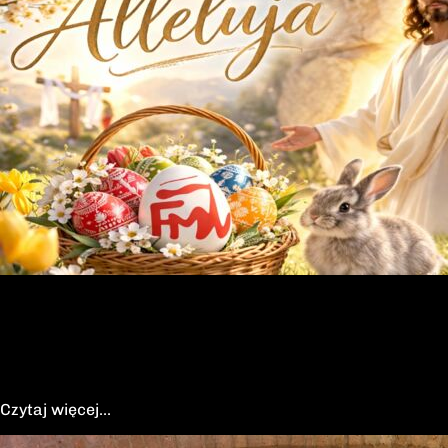
czerwca 2026 r., odbędzie się Msza Święta w intencji
Bohatera oraz poświęcenie jego symbolicznego nagrobka.
Uroczystość będzie okazją do oddania hołdu człowiekowi,
który walczył o niepodległą Polskę przeciwko niemieckiemu
i sowieckiemu okupantowi, a po zakończeniu wojny
pozostał wierny ideałom wolności. Poległ 28 czerwca 1946
r., a miejsce ukrycia jego szczątków przez komunistyczny
aparat represji pozostaje do dziś nieznane.Program
uroczystości:11.00 – Msza Święta w Kościele św. Brygidy
w Gdańsku12.30 – poświęcenie symbolicznego nagrobka
na Cmentarzu Garnizonowym w GdańskuSerdecznie
zapraszamy
05-04-2026
Wielkanoc 2026
Wielkanoc 2026
Czytaj więcej...