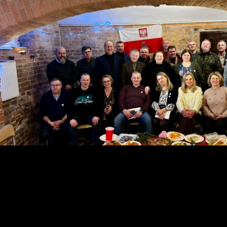
29-12-2025
Wigilia 2025 Gdańsk
Pozazdrościliśmy Wrocławianom i Krakusom i w Gdańsku
odbyła się Wigilia FMW.( więcej zdjęć znajdziecie w galerii
współczesnej)