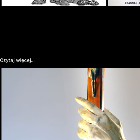
17-11-2025
Opłatek WYROSTKA FMW-MKO Wrocław
Wrocław zaprasza, ja jadę, impreza nasza wewnętrzna,
ale każdy z FMW od nas mile widziany. Jak coś tam jest
mail i się zgłaszajcie.
Czytaj więcej...