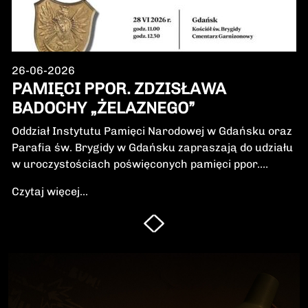
26-06-2026
PAMIĘCI PPOR. ZDZISŁAWA
BADOCHY „ŻELAZNEGO”
Oddział Instytutu Pamięci Narodowej w Gdańsku oraz
Parafia św. Brygidy w Gdańsku zapraszają do udziału
w uroczystościach poświęconych pamięci ppor.
Zdzisława Badochy „Żelaznego” – żołnierza 5.
Czytaj więcej...
Wileńskiej Brygady Armii Krajowej, dowódcy 5.
szwadronu podczas walk na Pomorzu, jednego z
najbardziej zasłużonych żołnierzy polskiego podziemia
niepodległościowego.W niedzielę, 28 czerwca 2026 r.,
odbędzie się Msza Święta w intencji Bohatera oraz
poświęcenie jego symbolicznego nagrobka.
Uroczystość będzie okazją do oddania hołdu