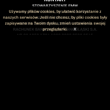
STOWARZYSZENIE FMW
Używamy plików cookies, by ułatwić korzystanie z
UL. POLANKI 41-1 , 80-308 GDAŃSK
naszych serwisów. Jeśli nie chcesz, by pliki cookies były
NIP: 583-300-74-60
zapisywane na Twoim dysku, zmień ustawienia swojej
REGON: 220532063 KRS: 0000295148
przeglądarki.
X
RACHUNEK BANKOWY: ING BANK ŚLĄSKI S.A.
NR 90 1050 1764 1000 0023 2582 8545
KONTAKT@FMW.ORG.PL
DO POBRANIA
STATUT FMW
DEKLARACJA
CZŁONKOWSKA
ZARZĄD I KOMISJA
Federacja Młodzieży Walczącej
REWIZYJNA