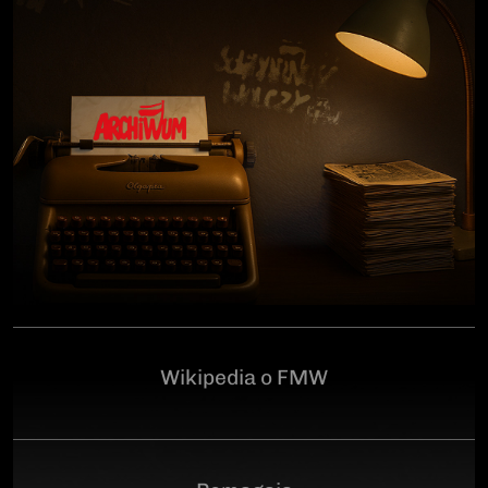
człowiekowi, który walczył o niepodległą Polskę
przeciwko niemieckiemu i sowieckiemu okupantowi, a
po zakończeniu wojny pozostał wierny ideałom
wolności. Poległ 28 czerwca 1946 r., a miejsce
ukrycia jego szczątków przez komunistyczny aparat
represji pozostaje do dziś nieznane.Program
uroczystości:11.00 – Msza Święta w Kościele św.
Brygidy w Gdańsku12.30 – poświęcenie
symbolicznego nagrobka na Cmentarzu
Garnizonowym w GdańskuSerdecznie zapraszamy
Wikipedia o FMW