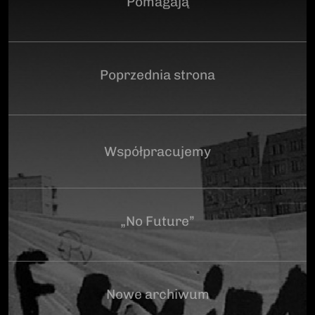
Pomagają
Poprzednia strona
Współpracujemy
„No Future”
Nowe archiwum