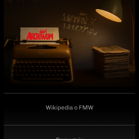
człowiekowi, który walczył o niepodległą Polskę
przeciwko niemieckiemu i sowieckiemu okupantowi, a
po zakończeniu wojny pozostał wierny ideałom
wolności. Poległ 28 czerwca 1946 r., a miejsce
ukrycia jego szczątków przez komunistyczny aparat
represji pozostaje do dziś nieznane.Program
uroczystości:11.00 – Msza Święta w Kościele św.
Brygidy w Gdańsku12.30 – poświęcenie
symbolicznego nagrobka na Cmentarzu
Garnizonowym w GdańskuSerdecznie zapraszamy
Wikipedia o FMW