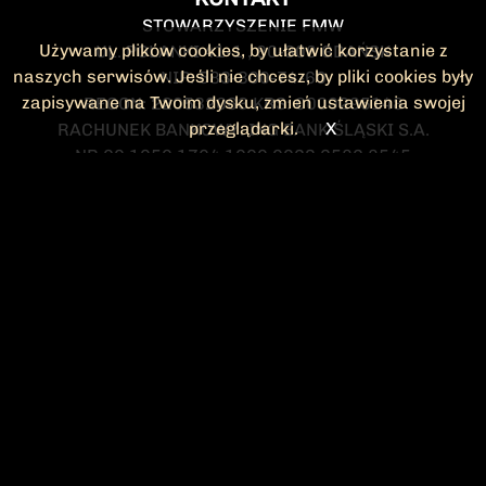
STOWARZYSZENIE FMW
Używamy plików cookies, by ułatwić korzystanie z
UL. POLANKI 41-1 , 80-308 GDAŃSK
naszych serwisów. Jeśli nie chcesz, by pliki cookies były
NIP: 583-300-74-60
zapisywane na Twoim dysku, zmień ustawienia swojej
REGON: 220532063 KRS: 0000295148
przeglądarki.
X
RACHUNEK BANKOWY: ING BANK ŚLĄSKI S.A.
NR 90 1050 1764 1000 0023 2582 8545
KONTAKT@FMW.ORG.PL
DO POBRANIA
STATUT FMW
DEKLARACJA
CZŁONKOWSKA
ZARZĄD I KOMISJA
Federacja Młodzieży Walczącej
REWIZYJNA