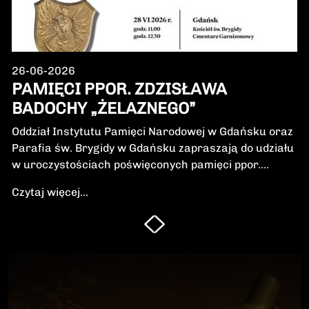
26-06-2026
PAMIĘCI PPOR. ZDZISŁAWA
BADOCHY „ŻELAZNEGO”
Oddział Instytutu Pamięci Narodowej w Gdańsku oraz
Parafia św. Brygidy w Gdańsku zapraszają do udziału
w uroczystościach poświęconych pamięci ppor.
Zdzisława Badochy „Żelaznego” – żołnierza 5.
Czytaj więcej...
Wileńskiej Brygady Armii Krajowej, dowódcy 5.
szwadronu podczas walk na Pomorzu, jednego z
najbardziej zasłużonych żołnierzy polskiego podziemia
niepodległościowego.W niedzielę, 28 czerwca 2026 r.,
odbędzie się Msza Święta w intencji Bohatera oraz
poświęcenie jego symbolicznego nagrobka.
Uroczystość będzie okazją do oddania hołdu