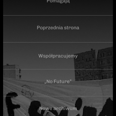
Pomagają
Poprzednia strona
Współpracujemy
„No Future”
Nowe archiwum