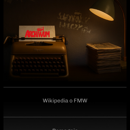
człowiekowi, który walczył o niepodległą Polskę
przeciwko niemieckiemu i sowieckiemu okupantowi, a
po zakończeniu wojny pozostał wierny ideałom
wolności. Poległ 28 czerwca 1946 r., a miejsce
ukrycia jego szczątków przez komunistyczny aparat
represji pozostaje do dziś nieznane.Program
uroczystości:11.00 – Msza Święta w Kościele św.
Brygidy w Gdańsku12.30 – poświęcenie
symbolicznego nagrobka na Cmentarzu
Garnizonowym w GdańskuSerdecznie zapraszamy
Wikipedia o FMW