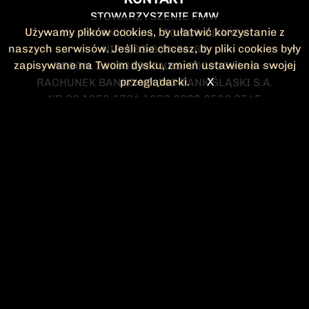
STOWARZYSZENIE FMW
Używamy plików cookies, by ułatwić korzystanie z
UL. POLANKI 41-1 , 80-308 GDAŃSK
naszych serwisów. Jeśli nie chcesz, by pliki cookies były
NIP: 583-300-74-60
zapisywane na Twoim dysku, zmień ustawienia swojej
REGON: 220532063 KRS: 0000295148
przeglądarki.
X
RACHUNEK BANKOWY: ING BANK ŚLĄSKI S.A.
NR 90 1050 1764 1000 0023 2582 8545
KONTAKT@FMW.ORG.PL
DO POBRANIA
STATUT FMW
DEKLARACJA
CZŁONKOWSKA
ZARZĄD I KOMISJA
Federacja Młodzieży Walczącej
REWIZYJNA