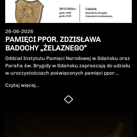
26-06-2026
PAMIĘCI PPOR. ZDZISŁAWA
BADOCHY „ŻELAZNEGO”
Oddział Instytutu Pamięci Narodowej w Gdańsku oraz
Parafia św. Brygidy w Gdańsku zapraszają do udziału
w uroczystościach poświęconych pamięci ppor.
Zdzisława Badochy „Żelaznego” – żołnierza 5.
Czytaj więcej...
Wileńskiej Brygady Armii Krajowej, dowódcy 5.
szwadronu podczas walk na Pomorzu, jednego z
najbardziej zasłużonych żołnierzy polskiego podziemia
niepodległościowego.W niedzielę, 28 czerwca 2026 r.,
odbędzie się Msza Święta w intencji Bohatera oraz
poświęcenie jego symbolicznego nagrobka.
Uroczystość będzie okazją do oddania hołdu