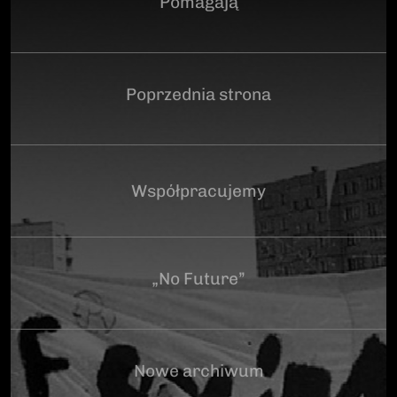
Pomagają
Poprzednia strona
Współpracujemy
„No Future”
Nowe archiwum