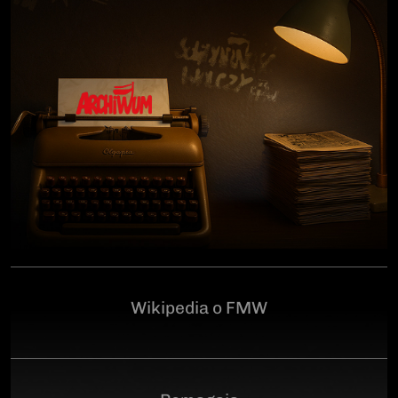
człowiekowi, który walczył o niepodległą Polskę
przeciwko niemieckiemu i sowieckiemu okupantowi, a
po zakończeniu wojny pozostał wierny ideałom
wolności. Poległ 28 czerwca 1946 r., a miejsce
ukrycia jego szczątków przez komunistyczny aparat
represji pozostaje do dziś nieznane.Program
uroczystości:11.00 – Msza Święta w Kościele św.
Brygidy w Gdańsku12.30 – poświęcenie
symbolicznego nagrobka na Cmentarzu
Garnizonowym w GdańskuSerdecznie zapraszamy
Wikipedia o FMW