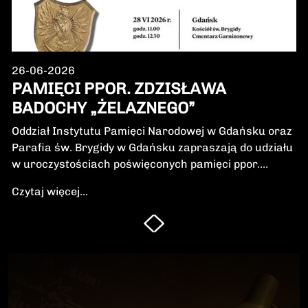
26-06-2026
PAMIĘCI PPOR. ZDZISŁAWA
BADOCHY „ŻELAZNEGO”
Oddział Instytutu Pamięci Narodowej w Gdańsku oraz
Parafia św. Brygidy w Gdańsku zapraszają do udziału
w uroczystościach poświęconych pamięci ppor.
Zdzisława Badochy „Żelaznego” – żołnierza 5.
Czytaj więcej...
Wileńskiej Brygady Armii Krajowej, dowódcy 5.
szwadronu podczas walk na Pomorzu, jednego z
najbardziej zasłużonych żołnierzy polskiego podziemia
niepodległościowego.W niedzielę, 28 czerwca 2026 r.,
odbędzie się Msza Święta w intencji Bohatera oraz
poświęcenie jego symbolicznego nagrobka.
Uroczystość będzie okazją do oddania hołdu