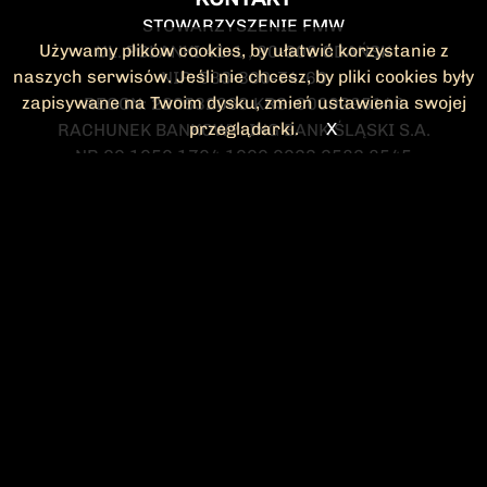
STOWARZYSZENIE FMW
Używamy plików cookies, by ułatwić korzystanie z
UL. POLANKI 41-1 , 80-308 GDAŃSK
naszych serwisów. Jeśli nie chcesz, by pliki cookies były
NIP: 583-300-74-60
zapisywane na Twoim dysku, zmień ustawienia swojej
REGON: 220532063 KRS: 0000295148
przeglądarki.
X
RACHUNEK BANKOWY: ING BANK ŚLĄSKI S.A.
NR 90 1050 1764 1000 0023 2582 8545
KONTAKT@FMW.ORG.PL
DO POBRANIA
STATUT FMW
DEKLARACJA
CZŁONKOWSKA
ZARZĄD I KOMISJA
Federacja Młodzieży Walczącej
REWIZYJNA