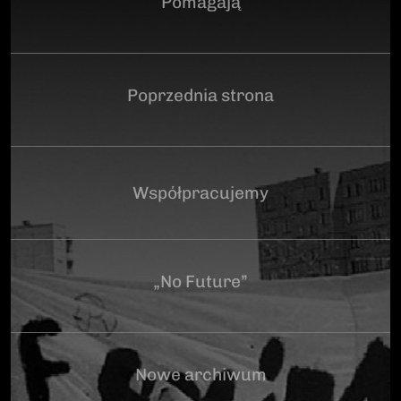
Pomagają
Poprzednia strona
Współpracujemy
„No Future”
Nowe archiwum